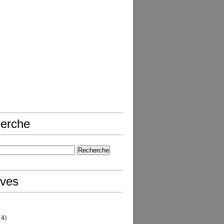
erche
ives
4)