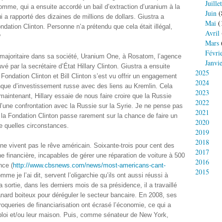
Juillet
omme, qui a ensuite accordé un bail d’extraction d’uranium à la
Juin
(
ui a rapporté des dizaines de millions de dollars. Giustra a
Mai
(
ondation Clinton. Personne n’a prétendu que cela était illégal,
Avril
?
Mars
Févri
 majoritaire dans sa société, Uranium One, à Rosatom, l’agence
Janvi
vé par la secrétaire d’État Hillary Clinton. Giustra a ensuite
2025
 Fondation Clinton et Bill Clinton s’est vu offrir un engagement
2024
que d’investissement russe avec des liens au Kremlin. Cela
2023
 maintenant, Hillary essaie de nous faire croire que la Russie
2022
une confrontation avec la Russie sur la Syrie. Je ne pense pas
2021
s la Fondation Clinton passe rarement sur la chance de faire un
2020
te quelles circonstances.
2019
2018
ne vivent pas le rêve américain. Soixante-trois pour cent des
2017
e financière, incapables de gérer une réparation de voiture à 500
2016
nce (
http://www.cbsnews.com/news/most-americans-cant-
2015
mme je l’ai dit, servent l’oligarchie qu’ils ont aussi réussi à
la sortie, dans les derniers mois de sa présidence, il a travaillé
ard boiteux pour déréguler le secteur bancaire. En 2008, ses
queries de financiarisation ont écrasé l’économie, ce qui a
ploi et/ou leur maison. Puis, comme sénateur de New York,