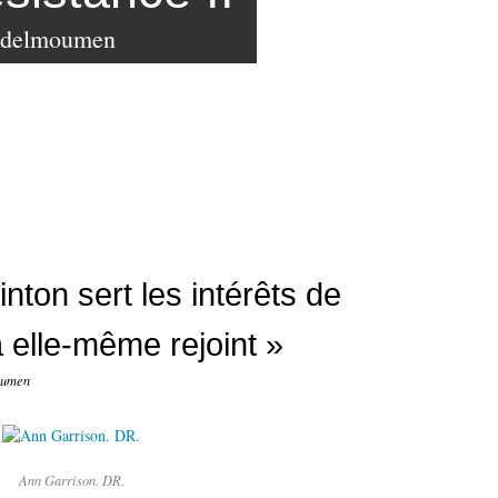
bdelmoumen
nton sert les intérêts de
 a elle-même rejoint »
oumen
Ann Garrison. DR.