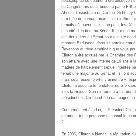
beaucoup de ce courrier a été découvert s
du Congrès mis sous enquête par le FBI p
Abedin, l’assistante de Clinton. Si Hillary
et retirée du bureau, mais c’est extrêmem
e-mails découverts – si son parti, les Dé
minorité d’un tiers au Sénat. Il faut une m
des deux tiers au Sénat pour ensuite cond
moment Berlusconi dans sa sordide carrière;
Revenons au rêve américain que vous pouvez
Clinton a été accusé par la Chambre des Re
son affaire avec une interne de 19 ans à 
matière de harcèlement sexuel intentée pa
tenait une majorité au Sénat et ils l’ont ac
mais cela ressemble-t-il vraiment à « resp
Clinton a acquitté le fondateur de
Glencore
vers la Suisse. Son ex-femme a fait des d
présidentielle Clinton et à la campagne au
Conformément à la Loi, le Président Clinto
comment toute personne raisonnable pourra
?
En 2006, Clinton a blanchi la réputation d