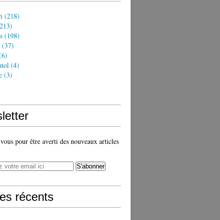
h
(218)
213)
s
(198)
(37)
(6)
nol
(4)
e
(3)
)
letter
ous pour être averti des nouveaux articles
les récents