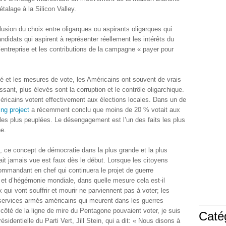
étalage à la Silicon Valley.
llusion du choix entre oligarques ou aspirants oligarques qui
candidats qui aspirent à représenter réellement les intérêts du
entreprise et les contributions de la campagne « payer pour
é et les mesures de vote, les Américains ont souvent de vrais
ssant, plus élevés sont la corruption et le contrôle oligarchique.
éricains votent effectivement aux élections locales. Dans un de
ing project
a récemment conclu que moins de 20 % votait aux
les plus peuplées. Le désengagement est l’un des faits les plus
ne.
, ce concept de démocratie dans la plus grande et la plus
ait jamais vue est faux dès le début. Lorsque les citoyens
ommandant en chef qui continuera le projet de guerre
res et d’hégémonie mondiale, dans quelle mesure cela est-il
qui vont souffrir et mourir ne parviennent pas à voter; les
ervices armés américains qui meurent dans les guerres
 côté de la ligne de mire du Pentagone pouvaient voter, je suis
Caté
résidentielle du Parti Vert, Jill Stein, qui a dit: « Nous disons à