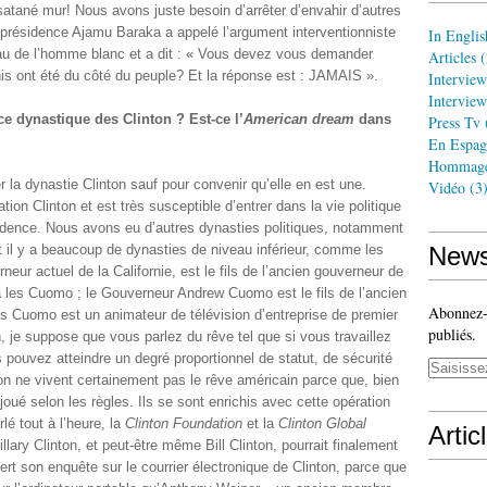
tané mur! Nous avons juste besoin d’arrêter d’envahir d’autres
ce-présidence Ajamu Baraka a appelé l’argument interventionniste
In Englis
eau de l’homme blanc et a dit : « Vous devez vous demander
Articles
(
Unis ont été du côté du peuple? Et la réponse est : JAMAIS ».
Interview
Interview
 dynastique des Clinton ? Est-ce l’
American dream
dans
Press Tv
En Espag
Hommag
 la dynastie Clinton sauf pour convenir qu’elle en est une.
Vidéo
(3
ion Clinton et est très susceptible d’entrer dans la vie politique
idence. Nous avons eu d’autres dynasties politiques, notamment
t il y a beaucoup de dynasties de niveau inférieur, comme les
News
neur actuel de la Californie, est le fils de l’ancien gouverneur de
a les Cuomo ; le Gouverneur Andrew Cuomo est le fils de l’ancien
Abonnez-v
s Cuomo est un animateur de télévision d’entreprise de premier
publiés.
, je suppose que vous parlez du rêve tel que si vous travaillez
s pouvez atteindre un degré proportionnel de statut, de sécurité
inton ne vivent certainement pas le rêve américain parce que, bien
e joué selon les règles. Ils se sont enrichis avec cette opération
rlé tout à l’heure, la
Clinton Foundation
et la
Clinton Global
Artic
ary Clinton, et peut-être même Bill Clinton, pourrait finalement
ert son enquête sur le courrier électronique de Clinton, parce que