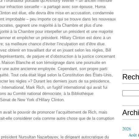
ur l’ordinateur portable qu’Anthony Weiner – un ancien membre
our infraction sexuelle – a partagé avec son épouse, Huma
 Clinton est élue, elle devra être mise en accusation, condamnée
ent improbable – peu importe ce qui se trouve dans les nouveaux
mocrates, gagnent une majorité à la Chambre et plus d’une
ajorité à la Chambre pour interpeller un président et une majorité
amner et empêcher un président. Hillary Clinton est donc à un
 sa meilleure chance d’éviter l’inculpation est d’être élue.
 obtenir en travaillant dur et en jouant selon les règles, Bill
présentants, de parjure et d’obstruction à la justice concernant
la Maison Blanche et son témoignage dans une poursuite en
r une autre ancienne employée. Cependant, son propre parti
quitté. Tout cela était légal selon la Constitution des États-Unis,
Rech
ecter les règles »? Durant les derniers jours de sa présidence,
 International
, Mark Rich, un fugitif international qui avait fui
ons au Comité national démocrate, à la Bibliothèque
 Sénat de New York d’Hillary Clinton.
Arch
n avait le pouvoir de prononcer l’acquittement de Rich, mais
it-elle considérer cela comme autre chose que de la corruption
2026
Août
(
u président Nursultan Nazarbayev, le dirigeant autocratique du