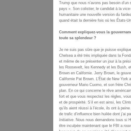
Trump que nous n’avons pas besoin d’un sa
pays ». Son colistier, le candidat à la vi
humanitaire une nouvelle version du fard
quand était la dernière fois où les États-
Comment expliquez-vous la gouvernance
toute sa splendeur ?
Je ne suis pas sûre que je puisse expliquer
Chelsea a été très impliquée dans la Fondat
et même de se présenter un jour à la prés
les Roosevelt, les Kennedy et les Bush, e
Brown en Californie. Jerry Brown, le gouver
Californie Pat Brown. L’État de New York 
gouverneur Mario Cuomo, et son frère Chri
plan. En ce qui concerne le rêve américain
fort et que vous respectez les règles, vou
et de prospérité. S’il en est ainsi, les Cl
qu’ils aient réussi à l’école, ils ont à pein
de trafic d’influence bien huilée dont j’ai pa
Initiative
. Nous nous demandons tous si Hill
être inculpée maintenant que le FBI a rouv