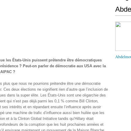
Abd
Abdelmo
e les États-Unis puissent prétendre être démocratiques
résidence ? Peut-on parler de démocratie aux USA avec la
l’AIPAC ?
s plus que nous ne pourrions prétendre être une démocratie
 Ces deux élections ne signifient rien d’autre que l’inclusion de
s dans la super élite. Les États-Unis sont une oligarchie des
ent qui n’est pas déjà parmi les 0,1 % comme Bill Clinton,
 ses intérêts et en répandant ensuite l’influence après avoir
pé une machine de trafic d’influence aussi bien huilée que les
ion et à la Clinton Global Initiative tandis qu’Hillary était
profondeurs de la corruption que les huit prochaines années et
 qu’il envisage maintenant un mouvement de la Maison Blanche