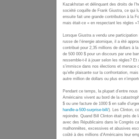
Kazakhstan et délinquant des droits de l’h
société coquille de Frank Giustra, ce qui l
ensuite fait une grande contribution à la F
mais était-ce « en respectant les règles »
Lorsque Giustra a vendu une participation
russe de l’énergie atomique, il a été approu
contribué pour 2,35 millions de dollars à la
de 500 000 $ pour un discours par une ban
ressemble-t-il à jouer selon les règles? Et
s’immisce dans nos élections et menace d’
qu’elle plaisante sur la confrontation, mai
autre million de dollars ou plus en n’impor
Pendant ce temps, la plupart d’entre nous 
Américains vivent au bord de la catastroph
$ ou une facture de 1000 $ en salle d’urge
handle-a-500-surprise-bill/
). Les Clinton, co
rejoindre. Quand Bill Clinton était près de 
avec des Républicains dans le Congrès can
malhonnêtes, excessives et abusives escro
coûté à des millions d’Américains leur em