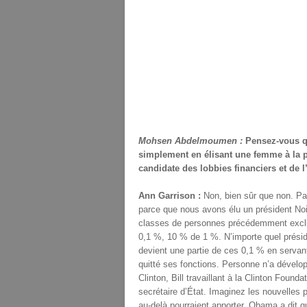
Mohsen Abdelmoumen :
Pensez-vous qu
simplement en élisant une femme à la p
candidate des lobbies financiers et de 
Ann Garrison :
Non, bien sûr que non. Pa
parce que nous avons élu un président Noir.
classes de personnes précédemment exclue
0,1 %, 10 % de 1 %. N’importe quel présid
devient une partie de ces 0,1 % en servant
quitté ses fonctions. Personne n’a dévelop
Clinton, Bill travaillant à la Clinton Foundat
secrétaire d’État. Imaginez les nouvelles 
au-delà pourraient apporter. Obama a dit