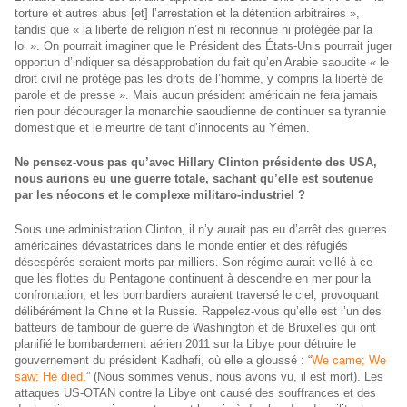
torture et autres abus [et] l’arrestation et la détention arbitraires »,
tandis que « la liberté de religion n’est ni reconnue ni protégée par la
loi ». On pourrait imaginer que le Président des États-Unis pourrait juger
opportun d’indiquer sa désapprobation du fait qu’en Arabie saoudite « le
droit civil ne protège pas les droits de l’homme, y compris la liberté de
parole et de presse ». Mais aucun président américain ne fera jamais
rien pour décourager la monarchie saoudienne de continuer sa tyrannie
domestique et le meurtre de tant d’innocents au Yémen.
Ne pensez-vous pas qu’avec Hillary Clinton présidente des USA,
nous aurions eu une guerre totale, sachant qu’elle est soutenue
par les néocons et le complexe militaro-industriel ?
Sous une administration Clinton, il n’y aurait pas eu d’arrêt des guerres
américaines dévastatrices dans le monde entier et des réfugiés
désespérés seraient morts par milliers. Son régime aurait veillé à ce
que les flottes du Pentagone continuent à descendre en mer pour la
confrontation, et les bombardiers auraient traversé le ciel, provoquant
délibérément la Chine et la Russie. Rappelez-vous qu’elle est l’un des
batteurs de tambour de guerre de Washington et de Bruxelles qui ont
planifié le bombardement aérien 2011 sur la Libye pour détruire le
gouvernement du président Kadhafi, où elle a gloussé : “
We came; We
saw; He died.
” (Nous sommes venus, nous avons vu, il est mort). Les
attaques US-OTAN contre la Libye ont causé des souffrances et des