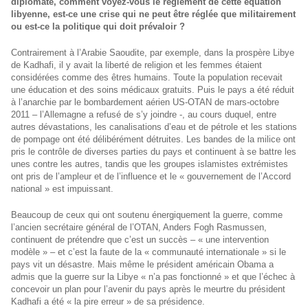
diplomate, comment voyez-vous le règlement de cette équation
libyenne, est-ce une crise qui ne peut être réglée que militairement
ou est-ce la politique qui doit prévaloir ?
Contrairement à l’Arabie Saoudite, par exemple, dans la prospère Libye
de Kadhafi, il y avait la liberté de religion et les femmes étaient
considérées comme des êtres humains. Toute la population recevait
une éducation et des soins médicaux gratuits. Puis le pays a été réduit
à l’anarchie par le bombardement aérien US-OTAN de mars-octobre
2011 – l’Allemagne a refusé de s’y joindre -, au cours duquel, entre
autres dévastations, les canalisations d’eau et de pétrole et les stations
de pompage ont été délibérément détruites. Les bandes de la milice ont
pris le contrôle de diverses parties du pays et continuent à se battre les
unes contre les autres, tandis que les groupes islamistes extrémistes
ont pris de l’ampleur et de l’influence et le « gouvernement de l’Accord
national » est impuissant.
Beaucoup de ceux qui ont soutenu énergiquement la guerre, comme
l’ancien secrétaire général de l’OTAN, Anders Fogh Rasmussen,
continuent de prétendre que c’est un succès – « une intervention
modèle » – et c’est la faute de la « communauté internationale » si le
pays vit un désastre. Mais même le président américain Obama a
admis que la guerre sur la Libye « n’a pas fonctionné » et que l’échec à
concevoir un plan pour l’avenir du pays après le meurtre du président
Kadhafi a été « la pire erreur » de sa présidence.