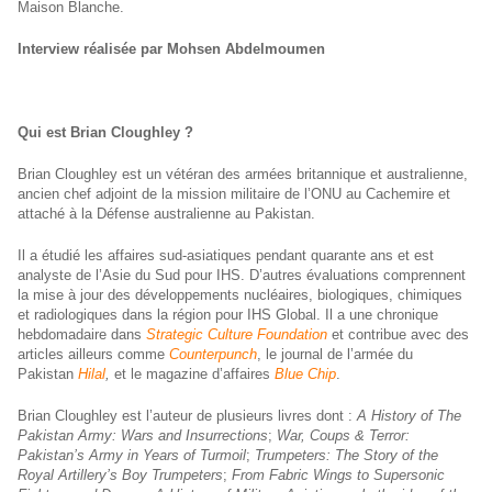
Maison Blanche.
Interview réalisée par Mohsen Abdelmoumen
Qui est Brian Cloughley ?
Brian Cloughley est un vétéran des armées britannique et australienne,
ancien chef adjoint de la mission militaire de l’ONU au Cachemire et
attaché à la Défense australienne au Pakistan.
Il a étudié les affaires sud-asiatiques pendant quarante ans et est
analyste de l’Asie du Sud pour IHS. D’autres évaluations comprennent
la mise à jour des développements nucléaires, biologiques, chimiques
et radiologiques dans la région pour IHS Global. Il a une chronique
hebdomadaire dans
Strategic Culture Foundation
et contribue avec des
articles ailleurs comme
Counterpunch
, le journal de l’armée du
Pakistan
Hilal
,
et le magazine d’affaires
Blue Chip
.
Brian Cloughley est l’auteur de plusieurs livres dont :
A History of The
Pakistan Army: Wars and Insurrections
;
War, Coups & Terror:
Pakistan’s Army in Years of Turmoil
;
Trumpeters: The Story of the
Royal Artillery’s Boy Trumpeters
;
From Fabric Wings to Supersonic