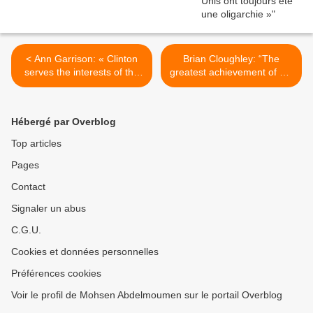
< Ann Garrison: « Clinton
Brian Cloughley: “The
serves the interests of the
greatest achievement of Mr.
oligarchy that she herself
Trump would be engage in
has joined »
positive discussions with
Russia and China” >
Hébergé par Overblog
Top articles
Pages
Contact
Signaler un abus
C.G.U.
Cookies et données personnelles
Préférences cookies
Voir le profil de Mohsen Abdelmoumen sur le portail Overblog