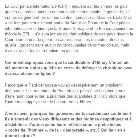
La Cour pénale internationale (CPI) « enquête sur les crimes les plus
graves qui préoccupent la communauté internationale: le génocide, les
crimes de guerre et les crimes contre l’humanité ». Mais les États-Unis
« ne font pas actuellement partie du Statut de Rome de la Cour pénale
internationale » et bien que la Grande-Bretagne et la France appuient en
théorie la CPI, il n’y aura jamais de chef politique de ces pays devant la
Cour pour crimes de guerre ou autre chose. Les despotes africains
qu’elle juge sont sans aucun doute coupables de crimes odieux, mais
ils sont aussi faciles à traduire en justice.
Comment expliquez-vous que la candidature d’Hillary Clinton ait
été maintenue alors qu’elle ne cesse de défrayer la chronique avec
des scandales multiples ?
Parce que le Parti démocrate voulait désespérément un président
démocrate. Les membres du Parti étaient prêts à se boucher le nez
d’une main pour éviter la puanteur des scandales d’Hillary alors que
l’autre main appuyait sur le bouton Votez Hillary.
À votre avis, pourquoi les gouvernements occidentaux continuent-
ils à soutenir des vieux dirigeants et des régimes despotiques et à
déstabiliser d’autres selon leurs intérêts sous le prétexte des
« droits de l’homme », de la « démocratie », etc.? Qui leur en a
donné le droit ?