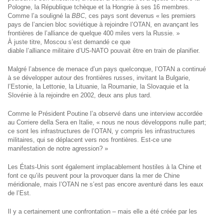
Pologne, la République tchèque et la Hongrie à ses 16 membres.
Comme l’a souligné la
BBC
, ces pays sont devenus « les premiers
pays de l’ancien bloc soviétique à rejoindre l’OTAN, en avançant les
frontières de l’alliance de quelque 400 miles vers la Russie. »
À juste titre, Moscou s’est demandé ce que
diable l’alliance militaire d’US-NATO pouvait être en train de planifier.
Malgré l’absence de menace d’un pays quelconque, l’OTAN a continué
à se développer autour des frontières russes, invitant la Bulgarie,
l’Estonie, la Lettonie, la Lituanie, la Roumanie, la Slovaquie et la
Slovénie à la rejoindre en 2002, deux ans plus tard.
Comme le Président Poutine l’a observé dans une interview accordée
au Corriere della Sera en Italie, « nous ne nous développons nulle part;
ce sont les infrastructures de l’OTAN, y compris les infrastructures
militaires, qui se déplacent vers nos frontières. Est-ce une
manifestation de notre agression? »
Les États-Unis sont également implacablement hostiles à la Chine et
font ce qu’ils peuvent pour la provoquer dans la mer de Chine
méridionale, mais l’OTAN ne s’est pas encore aventuré dans les eaux
de l’Est.
Il y a certainement une confrontation – mais elle a été créée par les