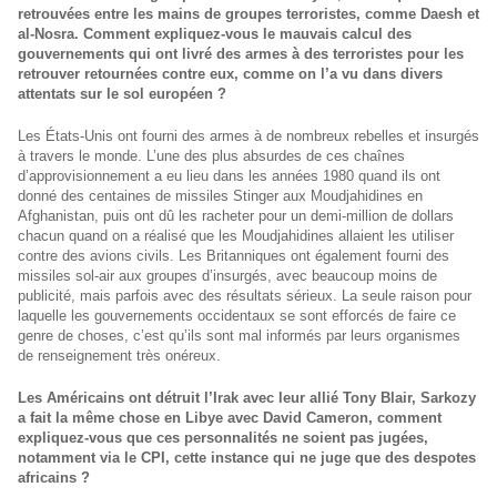
retrouvées entre les mains de groupes terroristes, comme Daesh et
al-Nosra. Comment expliquez-vous le mauvais calcul des
gouvernements qui ont livré des armes à des terroristes pour les
retrouver retournées contre eux, comme on l’a vu dans divers
attentats sur le sol européen ?
Les États-Unis ont fourni des armes à de nombreux rebelles et insurgés
à travers le monde. L’une des plus absurdes de ces chaînes
d’approvisionnement a eu lieu dans les années 1980 quand ils ont
donné des centaines de missiles Stinger aux Moudjahidines en
Afghanistan, puis ont dû les racheter pour un demi-million de dollars
chacun quand on a réalisé que les Moudjahidines allaient les utiliser
contre des avions civils. Les Britanniques ont également fourni des
missiles sol-air aux groupes d’insurgés, avec beaucoup moins de
publicité, mais parfois avec des résultats sérieux. La seule raison pour
laquelle les gouvernements occidentaux se sont efforcés de faire ce
genre de choses, c’est qu’ils sont mal informés par leurs organismes
de renseignement très onéreux.
Les Américains ont détruit l’Irak avec leur allié Tony Blair, Sarkozy
a fait la même chose en Libye avec David Cameron, comment
expliquez-vous que ces personnalités ne soient pas jugées,
notamment via le CPI, cette instance qui ne juge que des despotes
africains ?