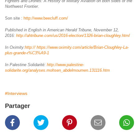
Fighters and Drones: A History of Military Aviation on both sides of the
Northwest Frontier
.
Son site :
http://www.beecluff.com/
Published in English in American Herald Tribune, November 12,
2016:
http://ahtribune.com/us/2016-election/1326-brian-cloughley.html
In Oximity:
http:// https://www.oximity.com/article/Brian-Cloughley-La-
plus-grande-r%C3%A9-1
In Palestine Solidarité:
http://www.palestine-
solidarite.org/analyses.mohsen_abdelmoumen.131116.htm
#Interviews
Partager