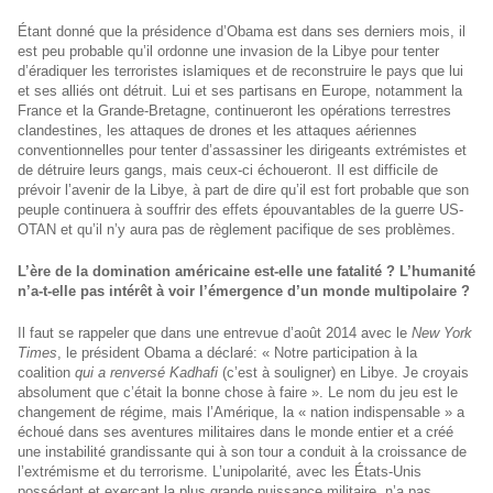
Étant donné que la présidence d’Obama est dans ses derniers mois, il
est peu probable qu’il ordonne une invasion de la Libye pour tenter
d’éradiquer les terroristes islamiques et de reconstruire le pays que lui
et ses alliés ont détruit. Lui et ses partisans en Europe, notamment la
France et la Grande-Bretagne, continueront les opérations terrestres
clandestines, les attaques de drones et les attaques aériennes
conventionnelles pour tenter d’assassiner les dirigeants extrémistes et
de détruire leurs gangs, mais ceux-ci échoueront. Il est difficile de
prévoir l’avenir de la Libye, à part de dire qu’il est fort probable que son
peuple continuera à souffrir des effets épouvantables de la guerre US-
OTAN et qu’il n’y aura pas de règlement pacifique de ses problèmes.
L’ère de la domination américaine est-elle une fatalité ? L’humanité
n’a-t-elle pas intérêt à voir l’émergence d’un monde multipolaire ?
Il faut se rappeler que dans une entrevue d’août 2014 avec le
New York
Times
, le président Obama a déclaré: « Notre participation à la
coalition
qui a renversé Kadhafi
(c’est à souligner) en Libye. Je croyais
absolument que c’était la bonne chose à faire ». Le nom du jeu est le
changement de régime, mais l’Amérique, la « nation indispensable » a
échoué dans ses aventures militaires dans le monde entier et a créé
une instabilité grandissante qui à son tour a conduit à la croissance de
l’extrémisme et du terrorisme. L’unipolarité, avec les États-Unis
possédant et exerçant la plus grande puissance militaire, n’a pas