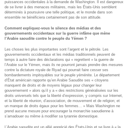
puissances occidentales à la demande de Washington. Il est dangereux
de se livrer à des menaces militaires, mais les États-Unis semblent
déterminés à poursuivre une telle politique, et le monde dans son
ensemble ne bénéficiera certainement pas de son attitude.
Comment expliquez-vous le silence des médias et des
gouvernements occidentaux sur la guerre infâme que mène
l’Arabie saoudite contre le peuple du Yémen ?
Les choses les plus importantes sont l’argent et le pétrole. Les
gouvernements occidentaux et les médias traditionnels peuvent de
temps à autre faire des déclarations qui « regrettent » la guerre de
l’Arabie sur le Yémen, mais ils ne pourront jamais prendre des mesures
contre la dictature royale de Riyad qui pourrait faire cesser ses
bombardements impitoyables sur le peuple yéménite. Le département
d’État américain rapporte qu’en Arabie Saoudite ses « citoyens
manquent de droits et de moyens légaux pour changer leur
gouvernement » alors qu’il y a « des restrictions généralisées sur les
droits universels tels que la liberté d’expression, y compris sur Internet,
et la liberté de réunion, d’association, de mouvement et de religion; et
un manque de droits égaux pour les femmes… » Mais Washington ne
prend aucune mesure pour encourager la monarchie saoudienne à
s’amadouer ou même à modifier sa tyrannie domestique.
L’Arabie saoudite est un allié apprécié des États-Unis et se livre à « la