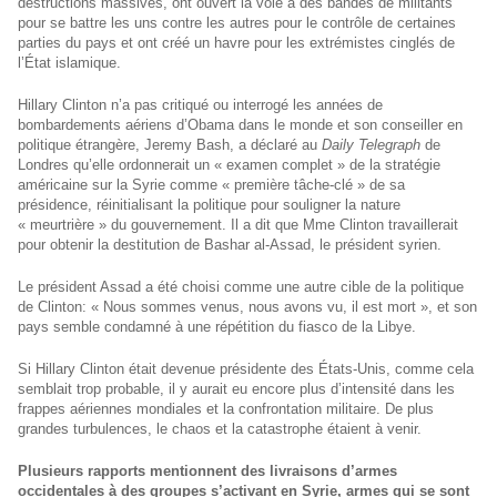
destructions massives, ont ouvert la voie à des bandes de militants
pour se battre les uns contre les autres pour le contrôle de certaines
parties du pays et ont créé un havre pour les extrémistes cinglés de
l’État islamique.
Hillary Clinton n’a pas critiqué ou interrogé les années de
bombardements aériens d’Obama dans le monde et son conseiller en
politique étrangère, Jeremy Bash, a déclaré au
Daily Telegraph
de
Londres qu’elle ordonnerait un « examen complet » de la stratégie
américaine sur la Syrie comme « première tâche-clé » de sa
présidence, réinitialisant la politique pour souligner la nature
« meurtrière » du gouvernement. Il a dit que Mme Clinton travaillerait
pour obtenir la destitution de Bashar al-Assad, le président syrien.
Le président Assad a été choisi comme une autre cible de la politique
de Clinton: « Nous sommes venus, nous avons vu, il est mort », et son
pays semble condamné à une répétition du fiasco de la Libye.
Si Hillary Clinton était devenue présidente des États-Unis, comme cela
semblait trop probable, il y aurait eu encore plus d’intensité dans les
frappes aériennes mondiales et la confrontation militaire. De plus
grandes turbulences, le chaos et la catastrophe étaient à venir.
Plusieurs rapports mentionnent des livraisons d’armes
occidentales à des groupes s’activant en Syrie, armes qui se sont