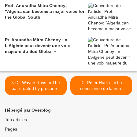
Prof. Anuradha Mitra Chenoy:
“Algeria can become a major voice for
the Global South”
Pr. Anuradha Mitra Chenoy : «
L’Algérie peut devenir une voix
majeure du Sud Global »
< Dr. Wayne Ross: « The
Dr. Peter Hudis : « La
fear created by precarious
conscience de la non-
existence in the neoliberal
viabilité du capitalisme
world discourages critical
augmente chaque jour qui
thinking »
passe » >
Hébergé par Overblog
Top articles
Pages