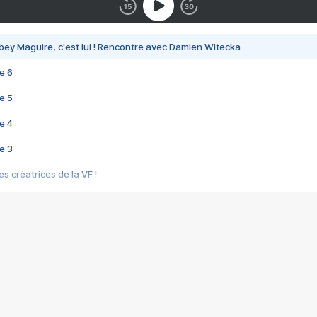
bey Maguire, c'est lui ! Rencontre avec Damien Witecka
e 6
e 5
e 4
e 3
s créatrices de la VF !
e 2
e 1
e Mektoub My Love arrive enfin ! Rencontre avec Shaïn Boumedine et Sal
i : après Toni en famille
elle réalise le bouleversant Dites lui que je l'aime