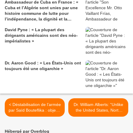
Ambassadeur de Cuba en France : «
Cuba et l’Algérie sont unies par une
histoire commune de lutte pour
l’indépendance, la dignité et la
justice sociale »
David Pyne : « La plupart des
dirigeants américains sont des néo-
impérialistes »
Dr. Aaron Good : « Les États-Unis ont
toujours été une oligarchie »
< Déstabilisation de l’armée
Dr. William Alberts: “Unlike
par Saïd Bouteflika : objectif
the United States, North
5e mandat
Korea and Iran have not
invaded, or bombed,
Afghanistan, Iraq, Libya,
Hébergé par Overblog
Syria and Vietnam” >