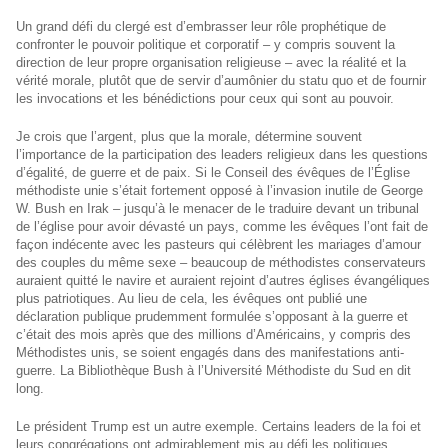
Un grand défi du clergé est d’embrasser leur rôle prophétique de
confronter le pouvoir politique et corporatif – y compris souvent la
direction de leur propre organisation religieuse – avec la réalité et la
vérité morale, plutôt que de servir d’aumônier du statu quo et de fournir
les invocations et les bénédictions pour ceux qui sont au pouvoir.
Je crois que l’argent, plus que la morale, détermine souvent
l’importance de la participation des leaders religieux dans les questions
d’égalité, de guerre et de paix. Si le Conseil des évêques de l’Église
méthodiste unie s’était fortement opposé à l’invasion inutile de George
W. Bush en Irak – jusqu’à le menacer de le traduire devant un tribunal
de l’église pour avoir dévasté un pays, comme les évêques l’ont fait de
façon indécente avec les pasteurs qui célèbrent les mariages d’amour
des couples du même sexe
–
beaucoup de méthodistes conservateurs
auraient quitté le navire et auraient rejoint d’autres églises évangéliques
plus patriotiques. Au lieu de cela, les évêques ont publié une
déclaration publique prudemment formulée s’opposant à la guerre et
c’était des mois après que des millions d’Américains, y compris des
Méthodistes unis, se soient engagés dans des manifestations anti-
guerre. La Bibliothèque Bush à l’Université Méthodiste du Sud en dit
long.
Le président Trump est un autre exemple. Certains leaders de la foi et
leurs congrégations ont admirablement mis au défi les politiques