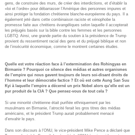
gens, de construire des murs, de créer des interdictions, et d’établir la
«loi et l’ordre» pour débarrasser l’Amérique des personnes impures et
ainsi protéger la fondation chrétienne blanche-européenne du pays. Il a
également jeté dans cette combinaison raciste et xénophobe la
promesse faite aux chrétiens évangéliques selon laquelle il accepterait
les préjugés basés sur la bible contre les femmes et les personnes
LGBTQ. Ainsi, une grande partie du soutien à la présidence de Trump
provient du ressentiment racial des gens et du préjugé biblique et non
de l’insécurité économique, comme le montrent certaines études.
Quelle est votre réaction face à l’extermination des
Rohingyas en
Birmanie ? Pourquoi ce silence des médias et autres organismes
de l’empire qui nous gavent toujours de leurs soi-disant droits de
l’homme et leur démocratie factice ? Et où est cette
Aung San Suu
Kyi à laquelle l’empire a décerné un prix Nobel alors qu’elle est un
pur produit de la CIA ? Que pensez-vous de tout cela ?
Si une minorité chrétienne était purifiée ethniquement par les
musulmans en Birmanie, l’atrocité ferait les gros titres des médias
américains, et le président Trump aurait probablement menacé
d’envahir le pays.
Dans son discours à l’ONU, le vice-président Mike Pence a déclaré que