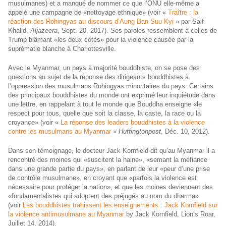
musulmanes) et a manqué de nommer ce que l’ONU elle-même a
appelé une campagne de «nettoyage ethnique» (voir «
Traître : la
réaction des Rohingyas au discours d’Aung Dan Suu Kyi
» par Saif
Khalid,
Aljazeera
, Sept. 20, 2017). Ses paroles ressemblent à celles de
Trump blâmant «les deux côtés» pour la violence causée par la
suprématie blanche à Charlottesville.
Avec le Myanmar, un pays à majorité bouddhiste, on se pose des
questions au sujet de la réponse des dirigeants bouddhistes à
l’oppression des musulmans Rohingyas minoritaires du pays. Certains
des principaux bouddhistes du monde ont exprimé leur inquiétude dans
une lettre, en rappelant à tout le monde que Bouddha enseigne «le
respect pour tous, quelle que soit la classe, la caste, la race ou la
croyance» (voir «
La réponse des leaders bouddhistes à la violence
contre les musulmans au Myanmar
»
Huffingtonpost
, Déc. 10, 2012).
Dans son témoignage, le docteur Jack Kornfield dit qu’au Myanmar il a
rencontré des moines qui «suscitent la haine», «semant la méfiance
dans une grande partie du pays», en parlant de leur «peur d’une prise
de contrôle musulmane», en croyant que «parfois la violence est
nécessaire pour protéger la nation», et que les moines deviennent des
«fondamentalistes qui adoptent des préjugés au nom du dharma»
(voir
Les bouddhistes trahissent les enseignements : Jack Kornfield sur
la violence antimusulmane au Myanmar
by Jack Kornfield, Lion’s Roar,
Juillet 14, 2014).