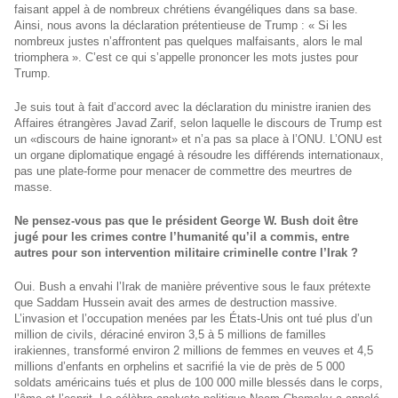
faisant appel à de nombreux chrétiens évangéliques dans sa base.
Ainsi, nous avons la déclaration prétentieuse de Trump : « Si les
nombreux justes n’affrontent pas quelques malfaisants, alors le mal
triomphera ». C’est ce qui s’appelle prononcer les mots justes pour
Trump.
Je suis tout à fait d’accord avec la déclaration du ministre iranien des
Affaires étrangères Javad Zarif, selon laquelle le discours de Trump est
un «discours de haine ignorant» et n’a pas sa place à l’ONU. L’ONU est
un organe diplomatique engagé à résoudre les différends internationaux,
pas une plate-forme pour menacer de commettre des meurtres de
masse.
Ne pensez-vous pas que le président George W. Bush doit être
jugé pour les crimes contre l’humanité qu’il a commis, entre
autres pour son intervention militaire criminelle contre l’Irak ?
Oui. Bush a envahi l’Irak de manière préventive sous le faux prétexte
que Saddam Hussein avait des armes de destruction massive.
L’invasion et l’occupation menées par les États-Unis ont tué plus d’un
million de civils, déraciné environ 3,5 à 5 millions de familles
irakiennes, transformé environ 2 millions de femmes en veuves et 4,5
millions d’enfants en orphelins et sacrifié la vie de près de 5 000
soldats américains tués et plus de 100 000 mille blessés dans le corps,