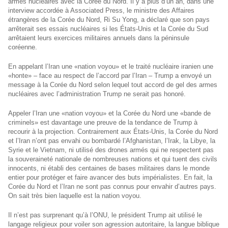
armes nucléaires avec la Corée du Nord. Il y a plus d’un an, dans une
interview accordée à Associated Press, le ministre des Affaires
étrangères de la Corée du Nord, Ri Su Yong, a déclaré que son pays
arrêterait ses essais nucléaires si les États-Unis et la Corée du Sud
arrêtaient leurs exercices militaires annuels dans la péninsule
coréenne.
En appelant l’Iran une «nation voyou» et le traité nucléaire iranien une
«honte» – face au respect de l’accord par l’Iran – Trump a envoyé un
message à la Corée du Nord selon lequel tout accord de gel des armes
nucléaires avec l’administration Trump ne serait pas honoré.
Appeler l’Iran une «nation voyou» et la Corée du Nord une «bande de
criminels» est davantage une preuve de la tendance de Trump à
recourir à la projection. Contrairement aux États-Unis, la Corée du Nord
et l’Iran n’ont pas envahi ou bombardé l’Afghanistan, l’Irak, la Libye, la
Syrie et le Vietnam, ni utilisé des drones armés qui ne respectent pas
la souveraineté nationale de nombreuses nations et qui tuent des civils
innocents, ni établi des centaines de bases militaires dans le monde
entier pour protéger et faire avancer des buts impérialistes. En fait, la
Corée du Nord et l’Iran ne sont pas connus pour envahir d’autres pays.
On sait très bien laquelle est la nation voyou.
Il n’est pas surprenant qu’à l’ONU, le président Trump ait utilisé le
langage religieux pour voiler son agression autoritaire, la langue biblique