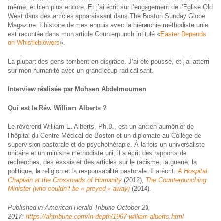
même, et bien plus encore. Et j’ai écrit sur l’engagement de l’Église Old
West dans des articles apparaissant dans The Boston Sunday Globe
Magazine. L’histoire de mes ennuis avec la hiérarchie méthodiste unie
est racontée dans mon article Counterpunch intitulé «
Easter Depends
on Whistleblowers
».
La plupart des gens tombent en disgrâce. J’ai été poussé, et j’ai atterri
sur mon humanité avec un grand coup radicalisant.
Interview réalisée par Mohsen Abdelmoumen
Qui est le Rév. William Alberts ?
Le révérend William E. Alberts, Ph.D., est un ancien aumônier de
l’hôpital du Centre Médical de Boston et un diplomate au Collège de
supervision pastorale et de psychothérapie. À la fois un universaliste
unitaire et un ministre méthodiste uni, il a écrit des rapports de
recherches, des essais et des articles sur le racisme, la guerre, la
politique, la religion et la responsabilité pastorale. Il a écrit:
A Hospital
Chaplain at the Crossroads of Humanity
(2012),
The Counterpunching
Minister (who couldn’t be « preyed » away)
(2014)
.
Published in American Herald Tribune October 23,
2017:
https://ahtribune.com/in-depth/1967-william-alberts.html