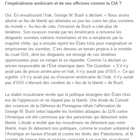
l’impérialisme américain et de ses officines comme la CIA ?
Oui. En envahissant l’Irak, George W. Bush a déclaré: « Nous avons
allumé un feu de liberté qui atteindra un jour les coins les plus sombres
du monde ». Au lieu de cela, l’invasion de Bush a créé plus de
ténèbres. Son invasion menée par les Américains a renversé les
dirigeants sunnites irakiens minoritaires et les a remplacés par la
majorité chiite, qui a ensuite rejoint les États-Unis pour marginaliser et
emprisonner les sunnites. C’est devenu un terrain propice à la montée
du cruel ISIS, dont les dirigeants ont émergé de ces ténèbres
oppressantes pour se venger et se répandre. Comme l’a déclaré un
ancien responsable de l’État islamique dans
The Guardian
: « S’il n’y
avait pas de prison américaine en Irak, il n’y aurait pas d’ISIS ». Ce qui
signifie: s’il n’y avait pas eu d’invasion américaine de l’Irak, il n’y aurait
pas d’ISIS s’élevant des cendres du « feu de la liberté » de Bush.
La réalité musulmane révèle que la politique étrangère des États-Unis
est de l’oppression et ne répand pas la liberté. Une étude du Conseil
des sciences de la Défense du Pentagone réfute l’affirmation de
George W. Bush selon laquelle les horribles attaques du 11/9 contre
l’Amérique ont été commises par des personnes qui détestent notre
liberté. L’étude a révélé que les musulmans ne détestent pas notre
liberté, mais ils détestent nos politiques, comme le soutien unilatéral de
l’Amérique en faveur d’Israël et contre les droits des Palestiniens, et le
soutien de longue date et toujours croissant à ce que les musulmans