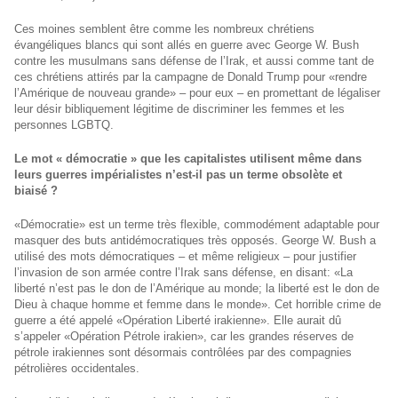
Ces moines semblent être comme les nombreux chrétiens
évangéliques blancs qui sont allés en guerre avec George W. Bush
contre les musulmans sans défense de l’Irak, et aussi comme tant de
ces chrétiens attirés par la campagne de Donald Trump pour «rendre
l’Amérique de nouveau grande» – pour eux – en promettant de légaliser
leur désir bibliquement légitime de discriminer les femmes et les
personnes LGBTQ.
Le mot « démocratie » que les capitalistes utilisent même dans
leurs guerres impérialistes n’est-il pas un terme obsolète et
biaisé ?
«Démocratie» est un terme très flexible, commodément adaptable pour
masquer des buts antidémocratiques très opposés. George W. Bush a
utilisé des mots démocratiques – et même religieux – pour justifier
l’invasion de son armée contre l’Irak sans défense, en disant: «La
liberté n’est pas le don de l’Amérique au monde; la liberté est le don de
Dieu à chaque homme et femme dans le monde». Cet horrible crime de
guerre a été appelé «Opération Liberté irakienne». Elle aurait dû
s’appeler «Opération Pétrole irakien», car les grandes réserves de
pétrole irakiennes sont désormais contrôlées par des compagnies
pétrolières occidentales.