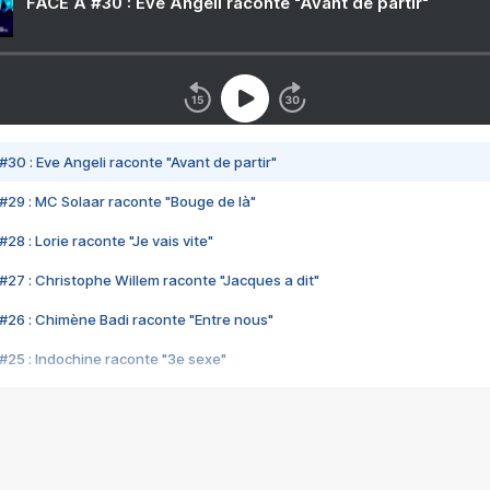
FACE A #30 : Eve Angeli raconte "Avant de partir"
#30 : Eve Angeli raconte "Avant de partir"
#29 : MC Solaar raconte "Bouge de là"
28 : Lorie raconte "Je vais vite"
#27 : Christophe Willem raconte "Jacques a dit"
#26 : Chimène Badi raconte "Entre nous"
#25 : Indochine raconte "3e sexe"
#24 : Zaho raconte "C'est chelou"
#23 : Patrick Bruel raconte "Au café des délices"
#22 : Kyo raconte "Le chemin"