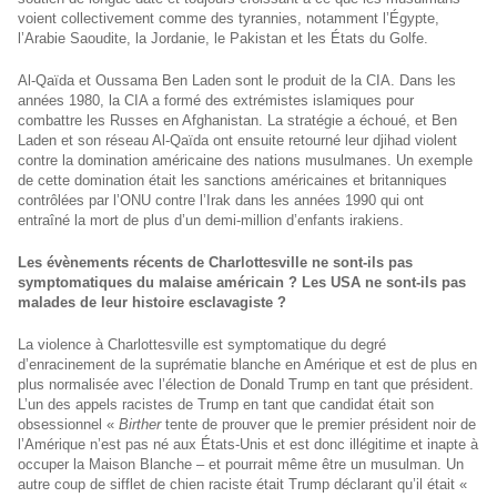
voient collectivement comme des tyrannies, notamment l’Égypte,
l’Arabie Saoudite, la Jordanie, le Pakistan et les États du Golfe.
Al-Qaïda et Oussama Ben Laden sont le produit de la CIA. Dans les
années 1980, la CIA a formé des extrémistes islamiques pour
combattre les Russes en Afghanistan. La stratégie a échoué, et Ben
Laden et son réseau Al-Qaïda ont ensuite retourné leur djihad violent
contre la domination américaine des nations musulmanes. Un exemple
de cette domination était les sanctions américaines et britanniques
contrôlées par l’ONU contre l’Irak dans les années 1990 qui ont
entraîné la mort de plus d’un demi-million d’enfants irakiens.
Les évènements récents de Charlottesville ne sont-ils pas
symptomatiques du malaise américain ? Les USA ne sont-ils pas
malades de leur histoire esclavagiste ?
La violence à Charlottesville est symptomatique du degré
d’enracinement de la suprématie blanche en Amérique et est de plus en
plus normalisée avec l’élection de Donald Trump en tant que président.
L’un des appels racistes de Trump en tant que candidat était son
obsessionnel «
Birther
tente de prouver que le premier président noir de
l’Amérique n’est pas né aux États-Unis et est donc illégitime et inapte à
occuper la Maison Blanche – et pourrait même être un musulman. Un
autre coup de sifflet de chien raciste était Trump déclarant qu’il était «