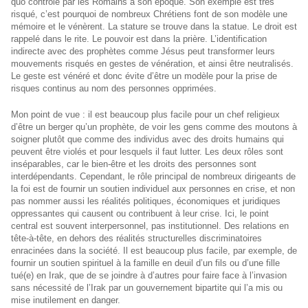
quo contrôlé par les Romains à son époque. Son exemple est très
risqué, c’est pourquoi de nombreux Chrétiens font de son modèle une
mémoire et le vénèrent. La stature se trouve dans la statue. Le droit est
rappelé dans le rite. Le pouvoir est dans la prière. L’identification
indirecte avec des prophètes comme Jésus peut transformer leurs
mouvements risqués en gestes de vénération, et ainsi être neutralisés.
Le geste est vénéré et donc évite d’être un modèle pour la prise de
risques continus au nom des personnes opprimées.
Mon point de vue : il est beaucoup plus facile pour un chef religieux
d’être un berger qu’un prophète, de voir les gens comme des moutons à
soigner plutôt que comme des individus avec des droits humains qui
peuvent être violés et pour lesquels il faut lutter. Les deux rôles sont
inséparables, car le bien-être et les droits des personnes sont
interdépendants. Cependant, le rôle principal de nombreux dirigeants de
la foi est de fournir un soutien individuel aux personnes en crise, et non
pas nommer aussi les réalités politiques, économiques et juridiques
oppressantes qui causent ou contribuent à leur crise. Ici, le point
central est souvent interpersonnel, pas institutionnel. Des relations en
tête-à-tête, en dehors des réalités structurelles discriminatoires
enracinées dans la société. Il est beaucoup plus facile, par exemple, de
fournir un soutien spirituel à la famille en deuil d’un fils ou d’une fille
tué(e) en Irak, que de se joindre à d’autres pour faire face à l’invasion
sans nécessité de l’Irak par un gouvernement bipartite qui l’a mis ou
mise inutilement en danger.