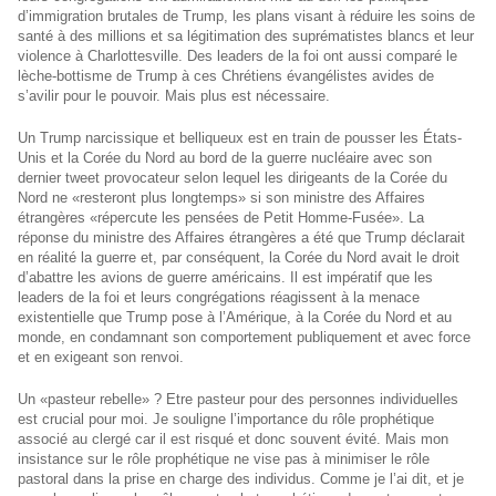
d’immigration brutales de Trump, les plans visant à réduire les soins de
santé à des millions et sa légitimation des suprématistes blancs et leur
violence à Charlottesville. Des leaders de la foi ont aussi comparé le
lèche-bottisme de Trump à ces Chrétiens évangélistes avides de
s’avilir pour le pouvoir. Mais plus est nécessaire.
Un Trump narcissique et belliqueux est en train de pousser les États-
Unis et la Corée du Nord au bord de la guerre nucléaire avec son
dernier tweet provocateur selon lequel les dirigeants de la Corée du
Nord ne «resteront plus longtemps» si son ministre des Affaires
étrangères «répercute les pensées de Petit Homme-Fusée». La
réponse du ministre des Affaires étrangères a été que Trump déclarait
en réalité la guerre et, par conséquent, la Corée du Nord avait le droit
d’abattre les avions de guerre américains. Il est impératif que les
leaders de la foi et leurs congrégations réagissent à la menace
existentielle que Trump pose à l’Amérique, à la Corée du Nord et au
monde, en condamnant son comportement publiquement et avec force
et en exigeant son renvoi.
Un «pasteur rebelle» ? Etre pasteur pour des personnes individuelles
est crucial pour moi. Je souligne l’importance du rôle prophétique
associé au clergé car il est risqué et donc souvent évité. Mais mon
insistance sur le rôle prophétique ne vise pas à minimiser le rôle
pastoral dans la prise en charge des individus. Comme je l’ai dit, et je