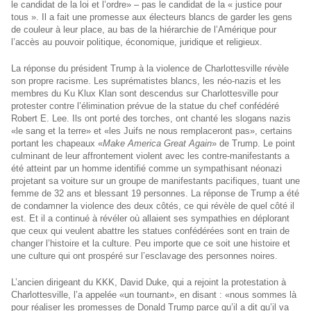
le candidat de la loi et l’ordre» – pas le candidat de la « justice pour
tous ». Il a fait une promesse aux électeurs blancs de garder les gens
de couleur à leur place, au bas de la hiérarchie de l’Amérique pour
l’accès au pouvoir politique, économique, juridique et religieux.
La réponse du président Trump à la violence de Charlottesville révèle
son propre racisme. Les suprématistes blancs, les néo-nazis et les
membres du Ku Klux Klan sont descendus sur Charlottesville pour
protester contre l’élimination prévue de la statue du chef confédéré
Robert E. Lee. Ils ont porté des torches, ont chanté les slogans nazis
«le sang et la terre» et «les Juifs ne nous remplaceront pas», certains
portant les chapeaux «
Make America Great Again
» de Trump. Le point
culminant de leur affrontement violent avec les contre-manifestants a
été atteint par un homme identifié comme un sympathisant néonazi
projetant sa voiture sur un groupe de manifestants pacifiques, tuant une
femme de 32 ans et blessant 19 personnes. La réponse de Trump a été
de condamner la violence des deux côtés, ce qui révèle de quel côté il
est. Et il a continué à révéler où allaient ses sympathies en déplorant
que ceux qui veulent abattre les statues confédérées sont en train de
changer l’histoire et la culture. Peu importe que ce soit une histoire et
une culture qui ont prospéré sur l’esclavage des personnes noires.
L’ancien dirigeant du KKK, David Duke, qui a rejoint la protestation à
Charlottesville, l’a appelée «un tournant», en disant : «nous sommes là
pour réaliser les promesses de Donald Trump parce qu’il a dit qu’il va