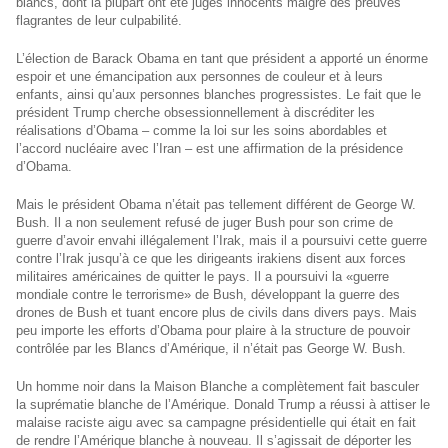
blancs, dont la plupart ont été jugés innocents malgré des preuves
flagrantes de leur culpabilité.
L’élection de Barack Obama en tant que président a apporté un énorme
espoir et une émancipation aux personnes de couleur et à leurs
enfants, ainsi qu’aux personnes blanches progressistes. Le fait que le
président Trump cherche obsessionnellement à discréditer les
réalisations d’Obama – comme la loi sur les soins abordables et
l’accord nucléaire avec l’Iran – est une affirmation de la présidence
d’Obama.
Mais le président Obama n’était pas tellement différent de George W.
Bush. Il a non seulement refusé de juger Bush pour son crime de
guerre d’avoir envahi illégalement l’Irak, mais il a poursuivi cette guerre
contre l’Irak jusqu’à ce que les dirigeants irakiens disent aux forces
militaires américaines de quitter le pays. Il a poursuivi la «guerre
mondiale contre le terrorisme» de Bush, développant la guerre des
drones de Bush et tuant encore plus de civils dans divers pays. Mais
peu importe les efforts d’Obama pour plaire à la structure de pouvoir
contrôlée par les Blancs d’Amérique, il n’était pas George W. Bush.
Un homme noir dans la Maison Blanche a complètement fait basculer
la suprématie blanche de l’Amérique. Donald Trump a réussi à attiser le
malaise raciste aigu avec sa campagne présidentielle qui était en fait
de rendre l’Amérique blanche à nouveau. Il s’agissait de déporter les