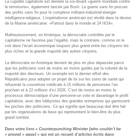
La cupidité capitaliste est derrière la soi-disant «guerre mondiale contre
le terrorisme», également lancée par Bush. La guerre sans fin procure
des profits sans fin pour le complexe militaire-industriel-énergie-
intelligence-religieux. L’impérialisme américain est révélé dans la devise
de la Marine américaine: «Partout dans le monde et 24 H/24».
Malheureusement, en Amérique, la démocratie contrôlée par le
capitalisme ne favorise pas l’égalité, mais le contraire, comme on le
voit dans l’écart économique toujours plus grand entre les citoyens les
plus riches et la grande majorité des autres citoyens.
La démocratie en Amérique devient de plus en plus dépassée parce
que les politiciens sont de moins en moins guidés par la volonté de la
majorité des électeurs. Un exemple est le dernier effort des
Républicains pour adopter un projet de loi sur les soins de santé qui
refuserait la couverture médicale à 15 millions de personnes l’an
prochain et à 22 millions d’ici 2026. C’est de moins en moins le
processus démocratique d’une personne-un vote et davantage le profit
capitaliste, avec des lobbyistes des grandes entreprises qui garnissent
les poches des politiciens. Ce qui signifie que beaucoup doit être fait
par les organisations de base qui représentent le bien-être du plus
grand nombre.
Dans votre livre «
Counterpunching Minister
(who couldn’t be
« preyed » away)
» qui est un recueil d’articles écrits dans