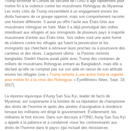
Trump exhortait le Conseil de sécurité de l’ONU à agir rapidement pour
mettre fin à la violence contre les musulmans Rohingyas du Myanmar.
Les mots cités de Trump ressemblent à un engagement envers les
droits humains de ce groupe opprimé, mais son comportement raconte
une histoire différente. Il aurait pu offrir l’asile aux États-Unis aux
musulmans rohingyas en fuite. Mais il a déjà promulgué des ordres
interdisant aux réfugiés et aux immigrants de plusieurs pays à majorité
musulmane d’entrer aux États-Unis. Ses ordres sont une autre forme
de violence contre les réfugiés qui fuient la persécution et les
immigrants qui cherchent à retrouver leurs proches ou à poursuivre des
carrières et des rêves. L’argument ultime : la Premier ministre
bangladais Sheikh Hasina aurait parlé avec Trump des centaines de
milliers de musulmans Rohingyas entrant au Bangladesh, mais elle a
déclaré qu’elle ne comptait pas sur son aide en raison de son attitude
envers les réfugiés (voir «
Trump exhorte à une action forte et urgente
pour mettre fin à la crise des Rohingyas
»
EyeWitness News,
Sept. 19,
2017).
La réponse équivoque d’Aung San Suu Kyi, leader de facto de
Myanmar, est surprenante à la lumière de sa réputation de championne
des droits de l’homme et après des années d’assignation à résidence
lorsque les militaires ont dirigé le gouvernement. Évidemment, les
militaires le font encore. Dans son discours à l’ONU, Aung San Suu Kyi
a appelé à la patience et a condamné «tous les contrevenants aux
droits de l’homme dans le pays» (qui incluait des résistances