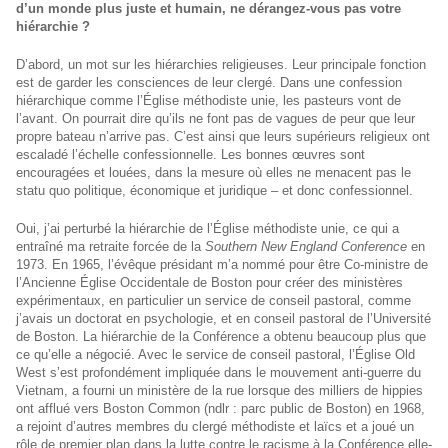
d’un monde plus juste et humain, ne dérangez-vous pas votre
hiérarchie ?
D’abord, un mot sur les hiérarchies religieuses. Leur principale fonction
est de garder les consciences de leur clergé. Dans une confession
hiérarchique comme l’Église méthodiste unie, les pasteurs vont de
l’avant. On pourrait dire qu’ils ne font pas de vagues de peur que leur
propre bateau n’arrive pas. C’est ainsi que leurs supérieurs religieux ont
escaladé l’échelle confessionnelle. Les bonnes œuvres sont
encouragées et louées, dans la mesure où elles ne menacent pas le
statu quo politique, économique et juridique – et donc confessionnel.
Oui, j’ai perturbé la hiérarchie de l’Église méthodiste unie, ce qui a
entraîné ma retraite forcée de la
Southern New England Conference
en
1973. En 1965, l’évêque présidant m’a nommé pour être Co-ministre de
l’Ancienne Église Occidentale de Boston pour créer des ministères
expérimentaux, en particulier un service de conseil pastoral, comme
j’avais un doctorat en psychologie, et en conseil pastoral de l’Université
de Boston. La hiérarchie de la Conférence a obtenu beaucoup plus que
ce qu’elle a négocié. Avec le service de conseil pastoral, l’Église Old
West s’est profondément impliquée dans le mouvement anti-guerre du
Vietnam, a fourni un ministère de la rue lorsque des milliers de hippies
ont afflué vers Boston Common (ndlr : parc public de Boston) en 1968,
a rejoint d’autres membres du clergé méthodiste et laïcs et a joué un
rôle de premier plan dans la lutte contre le racisme à la Conférence elle-