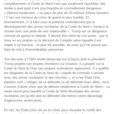
complètement» la Corée du Nord n’est pas seulement injustifiée, elle
révèle à quel point il est psychopathe et criminellement dangereux.
« Détruire totalement » un pays de plus de 25 millions d’êtres humains
! C’est une menace de crime de guerre le plus horrible. Et,
étonnamment, il l’a faite sous le prétexte contradictoire que le
développement des armes nucléaires de la Corée du Nord « menace le
monde avec une perte de vies impensable ». Trump est un dangereux
criminel de guerre en attente. Il devrait être retiré de son poste – par la
mise en accusation ou la décision du Congrès selon laquelle il est
inapte à sa fonction – le plus tôt possible, de sorte qu’il ne puisse pas
faire du mal à d’innombrables personnes.
Son discours à l’ONU révèle beaucoup sur la façon dont le président
Trump projette ses propres intentions sur d’autres. Il a projeté sur la
Corée du Nord et l’Iran ses propres motivations agressives. Il a qualifié
les dirigeants de la Corée du Nord de « bande de criminels s’armant
avec des armes nucléaires et des missiles », et si les États-Unis
patients sont « obligés de se défendre ou de défendre leurs alliés, nous
n’aurons d’autre choix que de détruire totalement la Corée du Nord ». La
seule raison pour laquelle la Corée du Nord développe des armes
nucléaires est qu’elle doit se défendre elle-même contre davantage
d’agressions américaines.
En fait, les États-Unis ont eu un choix pour résoudre le conflit des