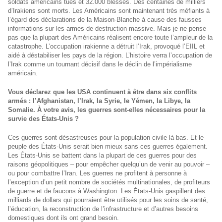
soldats américains tués et 32.000 blessés. Des centaines de milliers
d’Irakiens sont morts. Les Américains sont maintenant très méfiants à
l’égard des déclarations de la Maison-Blanche à cause des fausses
informations sur les armes de destruction massive. Mais je ne pense
pas que la plupart des Américains réalisent encore toute l’ampleur de la
catastrophe. L’occupation irakienne a détruit l’Irak, provoqué l’EIIL et
aidé à déstabiliser les pays de la région. L’histoire verra l’occupation de
l’Irak comme un tournant décisif dans le déclin de l’impérialisme
américain.
Vous déclarez que les USA continuent à être dans six conflits
armés : l’Afghanistan, l’Irak, la Syrie, le Yémen, la Libye, la
Somalie. À votre avis, les guerres sont-elles nécessaires pour la
survie des États-Unis ?
Ces guerres sont désastreuses pour la population civile là-bas. Et le
peuple des États-Unis serait bien mieux sans ces guerres également.
Les États-Unis se battent dans la plupart de ces guerres pour des
raisons géopolitiques – pour empêcher quelqu’un de venir au pouvoir –
ou pour combattre l’Iran. Les guerres ne profitent à personne à
l’exception d’un petit nombre de sociétés multinationales, de profiteurs
de guerre et de faucons à Washington. Les États-Unis gaspillent des
milliards de dollars qui pourraient être utilisés pour les soins de santé,
l’éducation, la reconstruction de l’infrastructure et d’autres besoins
domestiques dont ils ont grand besoin.