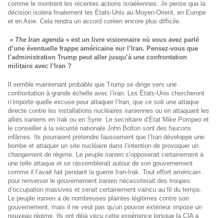
comme le montrent les récentes actions israéliennes. Je pense que la
décision isolera finalement les États-Unis au Moyen-Orient, en Europe
et en Asie. Cela rendra un accord coréen encore plus difficile.
«
The Iran agenda
» est un livre visionnaire où vous avez parlé
d’une éventuelle frappe américaine sur l’Iran. Pensez-vous que
l’administration Trump peut aller jusqu’à une confrontation
militaire avec l’Iran ?
Il semble maintenant probable que Trump se dirige vers une
confrontation à grande échelle avec l’Iran. Les États-Unis chercheront
n’importe quelle excuse pour attaquer l’Iran, que ce soit une attaque
directe contre les installations nucléaires iraniennes ou en attaquant les
alliés iraniens en Irak ou en Syrie. Le secrétaire d’État Mike Pompeo et
le conseiller à la sécurité nationale John Bolton sont des faucons
infâmes. Ils pourraient prétendre faussement que l’Iran développe une
bombe et attaquer un site nucléaire dans l’intention de provoquer un
changement de régime. Le peuple iranien s’opposerait certainement à
une telle attaque et se rassemblerait autour de son gouvernement
comme il l’avait fait pendant la guerre Iran-Irak. Tout effort américain
pour renverser le gouvernement iranien nécessiterait des troupes
d’occupation massives et serait certainement vaincu au fil du temps.
Le peuple iranien a de nombreuses plaintes légitimes contre son
gouvernement, mais il ne veut pas qu’un pouvoir extérieur impose un
nouveau régime. Ils ont déjà vécu cette expérience lorsque la CIA a