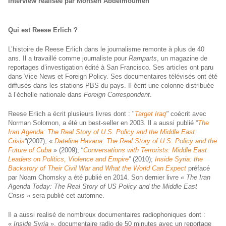
Interview réalisée par Mohsen Abdelmoumen
Qui est Reese Erlich ?
L’histoire de Reese Erlich dans le journalisme remonte à plus de 40
ans. Il a travaillé comme journaliste pour
Ramparts
, un magazine de
reportages d’investigation édité à San Francisco. Ses articles ont paru
dans Vice News et Foreign Policy. Ses documentaires télévisés ont été
diffusés dans les stations PBS du pays. Il écrit une colonne distribuée
à l’échelle nationale dans
Foreign Correspondent
.
Reese Erlich a écrit plusieurs livres dont : "
Target Iraq
"
coécrit avec
Norman Solomon, a été un best-seller en 2003. Il a aussi publié “
The
Iran Agenda: The Real Story of U.S. Policy and the Middle East
Crisis
“(2007); «
Dateline Havana: The Real Story of U.S. Policy and the
Future of Cuba
» (2009); “
Conversations with Terrorists: Middle East
Leaders on Politics, Violence and Empire
”
(2010);
Inside Syria: the
Backstory of Their Civil War and What the World Can Expect
préfacé
par Noam Chomsky a été publié en 2014. Son dernier livre
« The Iran
Agenda Today: The Real Story of US Policy and the Middle East
Crisis »
sera publié cet automne.
Il a aussi realisé de nombreux documentaires radiophoniques dont :
«
Inside Syria
», documentaire radio de 50 minutes avec un reportage