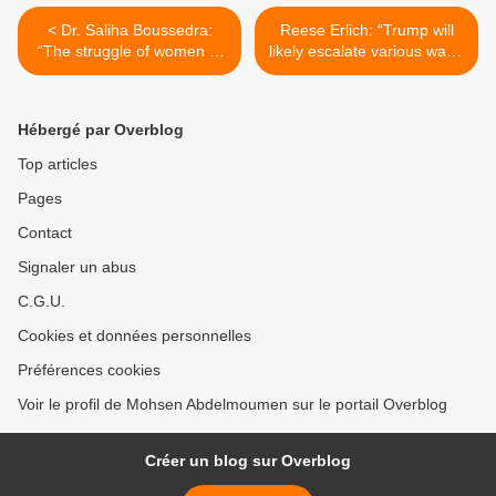
< Dr. Saliha Boussedra:
Reese Erlich: “Trump will
“The struggle of women of
likely escalate various wars”
the dominated classes can
>
not be dissociated from the
class struggle”
Hébergé par Overblog
Top articles
Pages
Contact
Signaler un abus
C.G.U.
Cookies et données personnelles
Préférences cookies
Voir le profil de Mohsen Abdelmoumen sur le portail Overblog
Créer un blog sur Overblog