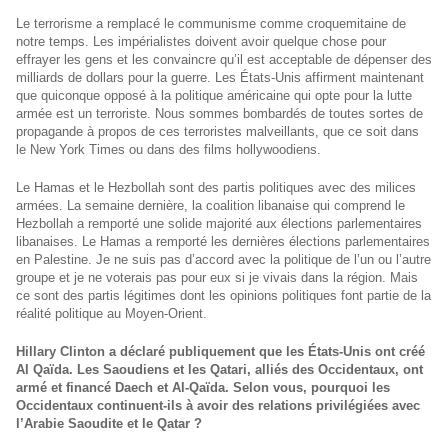
Le terrorisme a remplacé le communisme comme croquemitaine de
notre temps. Les impérialistes doivent avoir quelque chose pour
effrayer les gens et les convaincre qu’il est acceptable de dépenser des
milliards de dollars pour la guerre. Les États-Unis affirment maintenant
que quiconque opposé à la politique américaine qui opte pour la lutte
armée est un terroriste. Nous sommes bombardés de toutes sortes de
propagande à propos de ces terroristes malveillants, que ce soit dans
le New York Times ou dans des films hollywoodiens.
Le Hamas et le Hezbollah sont des partis politiques avec des milices
armées. La semaine dernière, la coalition libanaise qui comprend le
Hezbollah a remporté une solide majorité aux élections parlementaires
libanaises. Le Hamas a remporté les dernières élections parlementaires
en Palestine. Je ne suis pas d’accord avec la politique de l’un ou l’autre
groupe et je ne voterais pas pour eux si je vivais dans la région. Mais
ce sont des partis légitimes dont les opinions politiques font partie de la
réalité politique au Moyen-Orient.
Hillary Clinton a déclaré publiquement que les États-Unis ont créé
Al Qaïda. Les Saoudiens et les Qatari, alliés des Occidentaux, ont
armé et financé Daech et Al-Qaïda. Selon vous, pourquoi les
Occidentaux continuent-ils à avoir des relations privilégiées avec
l’Arabie Saoudite et le Qatar ?