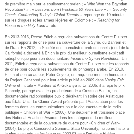
de première main sur le soulèvement syrien ; « Who Won the Egyptian
Revolution? » ; «
Lessons from Hiroshima 60 Years Late » ; «
Security
Check: Confronting Today’s Global Threats »
reportage de 10 minutes
sur les drogues et les armes légères en Colombie ; «
Reaching for
Peace in the Holy Land »
, etc.
En 2013-2016, Reese Erlich a reçu des subventions du Centre Pulitzer
sur les rapports de crise pour sa couverture de la Syrie, du Bahreïn et
de l’Iran. En 2012, la Société des journalistes professionnels (nord de la
Californie) a décerné à Erlich le prix du meilleur journalisme explicatif
radiophonique pour son documentaire
Inside the Syrian Revolution
. En
2011, Erlich a reçu deux subventions du Centre Pulitzer sur les rapports
de crise pour couvrir les soulèvements du printemps arabe. En 2010,
Erlich et son co-auteur, Peter Coyote, ont reçu une mention honorable
du Project Censored pour leur article publié en 2009 dans
Vanity Fair
Online
et intitulé « Murders at Al-Sukariya ». En 2006, il a reçu le prix
Peabody, partagé avec les producteurs de « Crossing East », un
documentaire radiophonique public décrivant l’histoire des Asiatiques
aux États-Unis. Le Clarion Award présenté par l’Association pour les
femmes dans les communications pour le documentaire de la radio
publique « Children of War » (2006). Une deuxième et troisième place
des National Headliner Awards dans les catégories du meilleur
documentaire et de la couverture de guerre pour «Children of War»
(2004). Le projet Censored à Sonoma State University, huitième histoire
la plus censurée en Amérique en 2002-03 pour l’article « Hidden