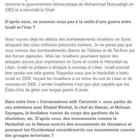
renversé le gouvernement démocratique de Mohammad Mossadegh en
1953 et a réinstallé le Shah.
D’après vous, ne sommes nous pas à la veille d’une guerre entre
Israël et l’Iran ?
Nous voyons déjà les débuts des bombardements israéliens en Syrie,
attaquant des sites militaires présumés iraniens. Je ne pense pas que
nous verrons des bombardements directs de Téhéran et de Tel-Aviv par
des forces opposées. Mais les Israéliens pourraient lancer des
attaques encore plus importantes en Syrie et contre le Hezbollah au
Liban. Israël se prépare à attaquer à nouveau le Liban. Israël pourrait
bien perdre une telle guerre. Rappelez-vous que le Hezbollah a battu
Israël en 2000, forçant les Israéliens à se retirer du sud du Liban et de
nouveau en 2006. L’armée israélienne n’est pas plus capable que les
États-Unis de gérer une longue guerre d’usure.
Dans votre livre «
Conversations with Terrorists
», vous parlez de
vos entretiens avec Khaled Meshal, le chef du Hamas, et
Mohsen
Sazegara,
le fondateur iranien du corps des gardiens de la
révolution, etc. D’après vous, des mouvements comme le
Hezbollah ou le Hamas sont-ils des mouvements de résistance et
pourquoi les Occidentaux considèrent-ils ces mouvements comme
des groupes terroristes ?