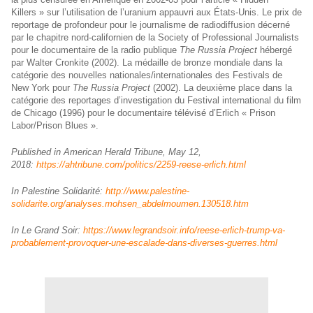
Killers » sur l’utilisation de l’uranium appauvri aux États-Unis. Le prix de
reportage de profondeur pour le journalisme de radiodiffusion décerné
par le chapitre nord-californien de la Society of Professional Journalists
pour le documentaire de la radio publique
The Russia Project
hébergé
par Walter Cronkite (2002). La médaille de bronze mondiale dans la
catégorie des nouvelles nationales/internationales des Festivals de
New York pour
The Russia Project
(2002). La deuxième place dans la
catégorie des reportages d’investigation du Festival international du film
de Chicago (1996) pour le documentaire télévisé d’Erlich « Prison
Labor/Prison Blues ».
Published in American Herald Tribune, May 12,
2018:
https://ahtribune.com/politics/2259-reese-erlich.html
In Palestine Solidarité:
http://www.palestine-
solidarite.org/analyses.mohsen_abdelmoumen.130518.htm
In Le Grand Soir:
https://www.legrandsoir.info/reese-erlich-trump-va-
probablement-provoquer-une-escalade-dans-diverses-guerres.html