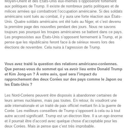
Moyen-Orient et des États-Unis eux-mêmes s’opposeront fortement
aux politiques de Trump. Il existe de nombreux partis politiques et de
milices armées qui combattront l’occupation américaine. Si des soldats
américains sont tués au combat, il y aura une forte réaction aux États-
Unis. Quatre soldats américains ont été tués au Niger, et c’est devenu
la première page des nouvelles pendant des jours. Nous ne savons
toujours pas pourquoi les troupes américaines se battent dans ce pays.
Les progressistes aux États-Unis s’opposent fermement à Trump, et je
pense que les républicains feront face à de sérieux revers lors des
élections de novembre. Cela nuira à l’agression de Trump.
Vous avez traité la question des relations américano-coréennes.
Que pensez-vous du sommet qui va avoir lieu entre Donald Trump
et Kim Jong-un ? À votre avis, quel sera l’impact du
rapprochement des deux Corées sur des pays comme le Japon ou
les États-Unis ?
Les Nord-Coréens peuvent être disposés à abandonner certaines de
leurs armes nucléaires, mais pas toutes. En retour, ils voudront une
aide internationale et un traité de paix officiel mettant fin à la guerre de
Corée. Les meilleurs conseillers de Trump s’opposent à cela ou à tout
autre accord significatif. Trump est un électron libre. Il a un ego énorme
et il pourrait être d’accord avec quelque chose d’acceptable pour les
deux Corées. Mais je pense que c’est très improbable.