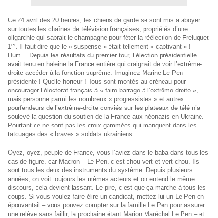
Ce 24 avril dès 20 heures, les chiens de garde se sont mis à aboyer
sur toutes les chaînes de télévision françaises, propriétés d’une
oligarchie qui sabrait le champagne pour fêter la réélection de Freluquet
er
1
. Il faut dire que le « suspense » était tellement « captivant » !
Hum… Depuis les résultats du premier tour, l’élection présidentielle
avait tenu en haleine la France entière qui craignait de voir l’extrême-
droite accéder à la fonction suprême. Imaginez Marine Le Pen
présidente ! Quelle horreur ! Tous sont montés au créneau pour
encourager l’électorat français à « faire barrage à l’extrême-droite »,
mais personne parmi les nombreux « progressistes » et autres
pourfendeurs de l’extrême-droite conviés sur les plateaux de télé n’a
soulevé la question du soutien de la France aux néonazis en Ukraine.
Pourtant ce ne sont pas les croix gammées qui manquent dans les
tatouages des « braves » soldats ukrainiens.
Oyez, oyez, peuple de France, vous l’aviez dans le baba dans tous les
cas de figure, car Macron – Le Pen, c’est chou-vert et vert-chou. Ils
sont tous les deux des instruments du système. Depuis plusieurs
années, on voit toujours les mêmes acteurs et on entend le même
discours, cela devient lassant. Le pire, c’est que ça marche à tous les
coups. Si vous voulez faire élire un candidat, mettez-lui un Le Pen en
épouvantail – vous pouvez compter sur la famille Le Pen pour assurer
une relève sans faillir, la prochaine étant Marion Maréchal Le Pen – et