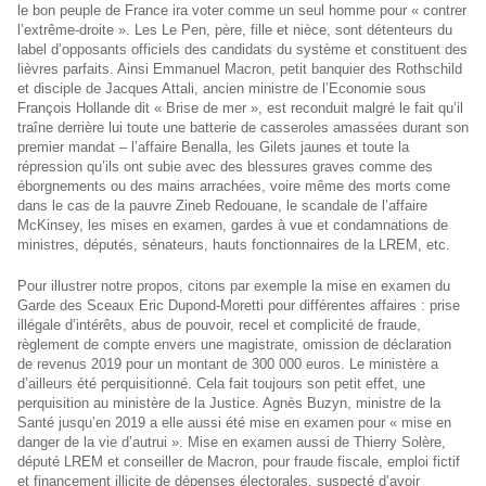
le bon peuple de France ira voter comme un seul homme pour « contrer
l’extrême-droite ». Les Le Pen, père, fille et nièce, sont détenteurs du
label d’opposants officiels des candidats du système et constituent des
lièvres parfaits. Ainsi Emmanuel Macron, petit banquier des Rothschild
et disciple de Jacques Attali, ancien ministre de l’Economie sous
François Hollande dit « Brise de mer », est reconduit malgré le fait qu’il
traîne derrière lui toute une batterie de casseroles amassées durant son
premier mandat – l’affaire Benalla, les Gilets jaunes et toute la
répression qu’ils ont subie avec des blessures graves comme des
éborgnements ou des mains arrachées, voire même des morts come
dans le cas de la pauvre Zineb Redouane, le scandale de l’affaire
McKinsey, les mises en examen, gardes à vue et condamnations de
ministres, députés, sénateurs, hauts fonctionnaires de la LREM, etc.
Pour illustrer notre propos, citons par exemple la mise en examen du
Garde des Sceaux Eric Dupond-Moretti pour différentes affaires : prise
illégale d’intérêts, abus de pouvoir, recel et complicité de fraude,
règlement de compte envers une magistrate, omission de déclaration
de revenus 2019 pour un montant de 300 000 euros. Le ministère a
d’ailleurs été perquisitionné. Cela fait toujours son petit effet, une
perquisition au ministère de la Justice. Agnès Buzyn, ministre de la
Santé jusqu’en 2019 a elle aussi été mise en examen pour « mise en
danger de la vie d’autrui ». Mise en examen aussi de Thierry Solère,
député LREM et conseiller de Macron, pour fraude fiscale, emploi fictif
et financement illicite de dépenses électorales, suspecté d’avoir