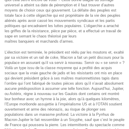
universel a atteint sa date de péremption et il faut trouver d’autres
moyens de choisir ceux qui gouvernent. La défaite des peuples est
totale face à cette oligarchie qui est propriétaire de la vie des peuples
aliénés après avoir cassé les mouvements syndicaux et les partis
politiques qui encadraient les luttes populaires. L’oligarchie a arraché
les griffes de la résistance, pièce par pièce, et a effectué un travail de
sape en semant le chaos théorisé par leurs
maîtres banquiers et marchands d’armes.
L’élection est terminée, le président est réélu par les moutons et, exalté
par sa victoire et un rail de coke, Macron a fait un petit discours pour la
populace en assurant qu’il va servir à nouveau. Servir ou « se servir » ?
Voilà un type issu de la classe moyenne qui a profité des acquis
sociaux que la vraie gauche de jadis et les résistants ont mis en place
qui devient président grâce à ses maîtres marionnettistes tapis dans
l’ombre qui l’ont fabriqué de toutes pièces alors qu’il n’avait absolument
aucune prédisposition à assumer une telle fonction. Aujourd’hui, Jupiter,
ou Astérix, règne à nouveau sur les Gaulois dont certains ont montré
leur bonheur avec un hymne à la joie, alors qu’à quelques kilomètres,
l’Europe moribonde assujettie à l’impérialisme US et à l’OTAN soutient
ouvertement et arme des néonazis, au risque de plonger ses
populations dans un marasme profond. La victoire à la Pyrrhus de
Macron-Jupiter le fait ressembler à un Sisyphe, sauf que c’est le peuple
de France qui poussera la pierre. Les intermittents du spectacle comme