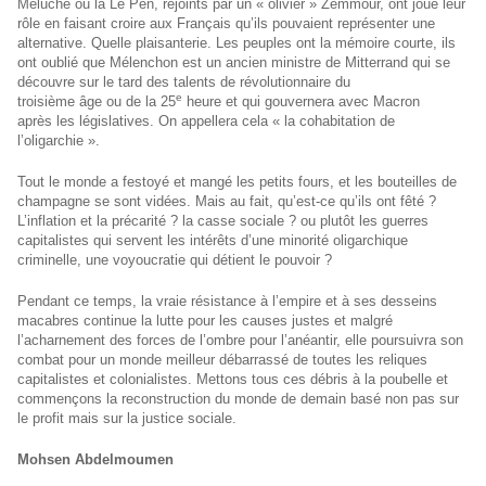
Méluche ou la Le Pen, rejoints par un « olivier » Zemmour, ont joué leur
rôle en faisant croire aux Français qu’ils pouvaient représenter une
alternative. Quelle plaisanterie. Les peuples ont la mémoire courte, ils
ont oublié que Mélenchon est un ancien ministre de Mitterrand qui se
découvre sur le tard des talents de révolutionnaire du
e
troisième âge ou de la 25
heure et qui gouvernera avec Macron
après les législatives. On appellera cela « la cohabitation de
l’oligarchie ».
Tout le monde a festoyé et mangé les petits fours, et les bouteilles de
champagne se sont vidées. Mais au fait, qu’est-ce qu’ils ont fêté ?
L’inflation et la précarité ? la casse sociale ? ou plutôt les guerres
capitalistes qui servent les intérêts d’une minorité oligarchique
criminelle, une voyoucratie qui détient le pouvoir ?
Pendant ce temps, la vraie résistance à l’empire et à ses desseins
macabres continue la lutte pour les causes justes et malgré
l’acharnement des forces de l’ombre pour l’anéantir, elle poursuivra son
combat pour un monde meilleur débarrassé de toutes les reliques
capitalistes et colonialistes. Mettons tous ces débris à la poubelle et
commençons la reconstruction du monde de demain basé non pas sur
le profit mais sur la justice sociale.
Mohsen Abdelmoumen