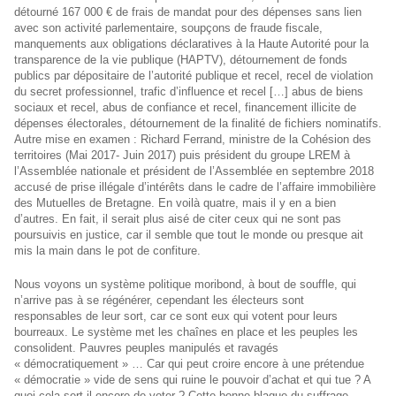
détourné 167 000 € de frais de mandat pour des dépenses sans lien
avec son activité parlementaire, soupçons de fraude fiscale,
manquements aux obligations déclaratives à la Haute Autorité pour la
transparence de la vie publique (HAPTV), détournement de fonds
publics par dépositaire de l’autorité publique et recel, recel de violation
du secret professionnel, trafic d’influence et recel […] abus de biens
sociaux et recel, abus de confiance et recel, financement illicite de
dépenses électorales, détournement de la finalité de fichiers nominatifs.
Autre mise en examen : Richard Ferrand, ministre de la Cohésion des
territoires (Mai 2017- Juin 2017) puis président du groupe LREM à
l’Assemblée nationale et président de l’Assemblée en septembre 2018
accusé de prise illégale d’intérêts dans le cadre de l’affaire immobilière
des Mutuelles de Bretagne. En voilà quatre, mais il y en a bien
d’autres. En fait, il serait plus aisé de citer ceux qui ne sont pas
poursuivis en justice, car il semble que tout le monde ou presque ait
mis la main dans le pot de confiture.
Nous voyons un système politique moribond, à bout de souffle, qui
n’arrive pas à se régénérer, cependant les électeurs sont
responsables de leur sort, car ce sont eux qui votent pour leurs
bourreaux. Le système met les chaînes en place et les peuples les
consolident. Pauvres peuples manipulés et ravagés
« démocratiquement » … Car qui peut croire encore à une prétendue
« démocratie » vide de sens qui ruine le pouvoir d’achat et qui tue ? A
quoi cela sert-il encore de voter ? Cette bonne blague du suffrage