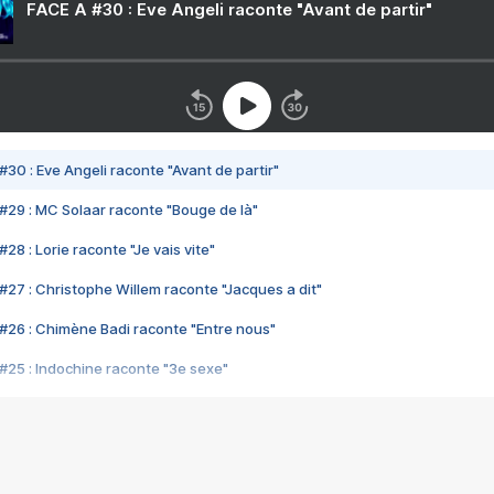
FACE A #30 : Eve Angeli raconte "Avant de partir"
#30 : Eve Angeli raconte "Avant de partir"
#29 : MC Solaar raconte "Bouge de là"
28 : Lorie raconte "Je vais vite"
#27 : Christophe Willem raconte "Jacques a dit"
#26 : Chimène Badi raconte "Entre nous"
#25 : Indochine raconte "3e sexe"
#24 : Zaho raconte "C'est chelou"
#23 : Patrick Bruel raconte "Au café des délices"
#22 : Kyo raconte "Le chemin"