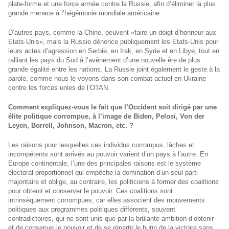
plate-forme et une force armée contre la Russie, afin d’éliminer la plus
grande menace à l’hégémonie mondiale américaine.
D’autres pays, comme la Chine, peuvent «faire un doigt d’honneur aux
Etats-Unis», mais la Russie dénonce publiquement les Etats-Unis pour
leurs actes d’agression en Serbie, en Irak, en Syrie et en Libye, tout en
ralliant les pays du Sud à l’avènement d’une nouvelle ère de plus
grande égalité entre les nations. La Russie joint également le geste à la
parole, comme nous le voyons dans son combat actuel en Ukraine
contre les forces unies de l’OTAN.
Comment expliquez-vous le fait que l’Occident soit dirigé par une
élite politique corrompue, à l’image de Biden, Pelosi, Von der
Leyen, Borrell, Johnson, Macron, etc. ?
Les raisons pour lesquelles ces individus corrompus, lâches et
incompétents sont arrivés au pouvoir varient d’un pays à l’autre. En
Europe continentale, l’une des principales raisons est le système
électoral proportionnel qui empêche la domination d’un seul parti
majoritaire et oblige, au contraire, les politiciens à former des coalitions
pour obtenir et conserver le pouvoir. Ces coalitions sont
intrinsèquement corrompues, car elles associent des mouvements
politiques aux programmes politiques différents, souvent
contradictoires, qui ne sont unis que par la brûlante ambition d’obtenir
et de conserver le pouvoir et de se répartir le butin de la victoire sans