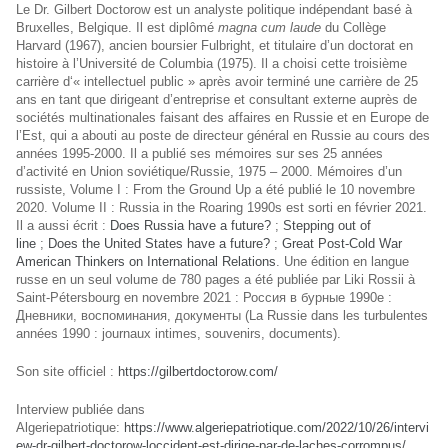
Le Dr. Gilbert Doctorow est un analyste politique indépendant basé à
Bruxelles, Belgique. Il est diplômé
magna cum laude
du Collège
Harvard (1967), ancien boursier Fulbright, et titulaire d’un doctorat en
histoire à l’Université de Columbia (1975). Il a choisi cette troisième
carrière d‘« intellectuel public » après avoir terminé une carrière de 25
ans en tant que dirigeant d’entreprise et consultant externe auprès de
sociétés multinationales faisant des affaires en Russie et en Europe de
l’Est, qui a abouti au poste de directeur général en Russie au cours des
années 1995-2000. Il a publié ses mémoires sur ses 25 années
d’activité en Union soviétique/Russie, 1975 – 2000. Mémoires d’un
russiste, Volume I : From the Ground Up a été publié le 10 novembre
2020. Volume II : Russia in the Roaring 1990s est sorti en février 2021.
Il a aussi écrit :
Does Russia have a future?
;
Stepping out of
line
;
Does the United States have a future?
;
Great Post-Cold War
American Thinkers on International Relations
. Une édition en langue
russe en un seul volume de 780 pages a été publiée par Liki Rossii à
Saint-Pétersbourg en novembre 2021 : Россия в бурные 1990е :
Дневники, воспоминания, документы (La Russie dans les turbulentes
années 1990 : journaux intimes, souvenirs, documents).
Son site officiel :
https://gilbertdoctorow.com/
Interview publiée dans
Algeriepatriotique:
https://www.algeriepatriotique.com/2022/10/26/intervi
ew-dr-gilbert-doctorow-loccident-est-dirige-par-de-laches-corrompus/