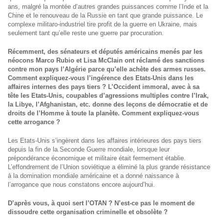
ans, malgré la montée d’autres grandes puissances comme l’Inde et la
Chine et le renouveau de la Russie en tant que grande puissance. Le
complexe militaro-industriel tire profit de la guerre en Ukraine, mais
seulement tant qu’elle reste une guerre par procuration.
Récemment, des sénateurs et députés américains menés par les
néocons Marco Rubio et Lisa McClain ont réclamé des sanctions
contre mon pays l’Algérie parce qu’elle achète des armes russes.
Comment expliquez-vous l’ingérence des Etats-Unis dans les
affaires internes des pays tiers ? L’Occident immoral, avec à sa
tête les Etats-Unis, coupables d’agressions multiples contre l’Irak,
la Libye, l’Afghanistan, etc. donne des leçons de démocratie et de
droits de l’Homme à toute la planète. Comment expliquez-vous
cette arrogance ?
Les Etats-Unis s’ingèrent dans les affaires intérieures des pays tiers
depuis la fin de la Seconde Guerre mondiale, lorsque leur
prépondérance économique et militaire était fermement établie.
L’effondrement de l’Union soviétique a éliminé la plus grande résistance
à la domination mondiale américaine et a donné naissance à
l’arrogance que nous constatons encore aujourd’hui.
D’après vous, à quoi sert l’OTAN ? N’est-ce pas le moment de
dissoudre cette organisation criminelle et obsolète ?