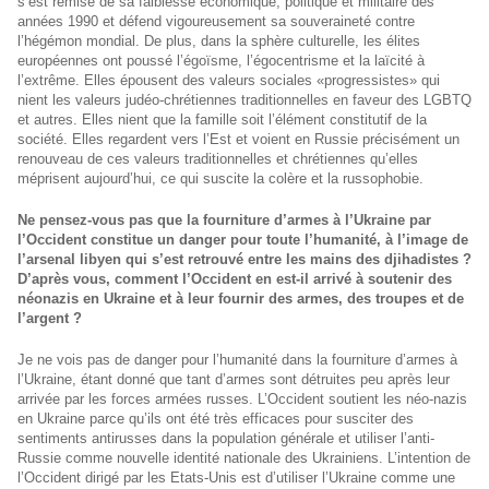
s’est remise de sa faiblesse économique, politique et militaire des
années 1990 et défend vigoureusement sa souveraineté contre
l’hégémon mondial. De plus, dans la sphère culturelle, les élites
européennes ont poussé l’égoïsme, l’égocentrisme et la laïcité à
l’extrême. Elles épousent des valeurs sociales «progressistes» qui
nient les valeurs judéo-chrétiennes traditionnelles en faveur des LGBTQ
et autres. Elles nient que la famille soit l’élément constitutif de la
société. Elles regardent vers l’Est et voient en Russie précisément un
renouveau de ces valeurs traditionnelles et chrétiennes qu’elles
méprisent aujourd’hui, ce qui suscite la colère et la russophobie.
Ne pensez-vous pas que la fourniture d’armes à l’Ukraine par
l’Occident constitue un danger pour toute l’humanité, à l’image de
l’arsenal libyen qui s’est retrouvé entre les mains des djihadistes ?
D’après vous, comment l’Occident en est-il arrivé à soutenir des
néonazis en Ukraine et à leur fournir des armes, des troupes et de
l’argent ?
Je ne vois pas de danger pour l’humanité dans la fourniture d’armes à
l’Ukraine, étant donné que tant d’armes sont détruites peu après leur
arrivée par les forces armées russes. L’Occident soutient les néo-nazis
en Ukraine parce qu’ils ont été très efficaces pour susciter des
sentiments antirusses dans la population générale et utiliser l’anti-
Russie comme nouvelle identité nationale des Ukrainiens. L’intention de
l’Occident dirigé par les Etats-Unis est d’utiliser l’Ukraine comme une