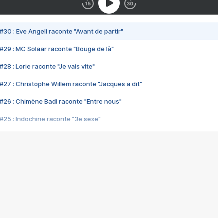
#30 : Eve Angeli raconte "Avant de partir"
#29 : MC Solaar raconte "Bouge de là"
28 : Lorie raconte "Je vais vite"
#27 : Christophe Willem raconte "Jacques a dit"
#26 : Chimène Badi raconte "Entre nous"
#25 : Indochine raconte "3e sexe"
#24 : Zaho raconte "C'est chelou"
#23 : Patrick Bruel raconte "Au café des délices"
#22 : Kyo raconte "Le chemin"
#21 : Nolwenn Leroy raconte "Cassé"
#20 : Patrick Hernandez raconte "Born to be alive"