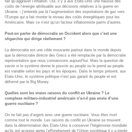
fait qu’aggraver l’inflation. Oui, il y a aux Etats-Unis une hausse des
coûts de l’énergie attribuable aux décisions relatives à la guerre en
Ukraine – j’entends par là l’augmentation des exportations de gaz vers
l’Europe qui a fait monter le niveau des coûts énergétiques pour les
Américains. Mais ce n’est qu’un facteur inflationniste parmi d’autres.
Peut-on parler de démocratie en Occident alors que c’est une
oligarchie qui dirige réellement ?
La démocratie est une cible mouvante partout dans le monde depuis
que la démocratie directe des Grecs a été remplacée par la démocratie
représentative que nous connaissons aujourd’hui. Mais la question de
savoir si le système donne le pouvoir au peuple ou le prend au peuple
est variable selon les pays et les époques. Dans le temps présent, aux
Etats-Unis, le système politique n’est pas garant du peuple et est
déformé par le Big Money.
Quelles sont les vraies raisons du conflit en Ukraine ? Le
complexe militaro-industriel américain n’a-t-il pas envie d’une
guerre nucléaire ?
On ne fait pas d’argent avec une guerre nucléaire. Vous êtes mort
comme tout le monde. Les raisons du conflit en Ukraine se trouvent
dans la détermination des Etats-Unis à conserver l’hégémonie mondiale
qu’ils ont acquise après l’effondrement de l’Union soviétique il y a trente