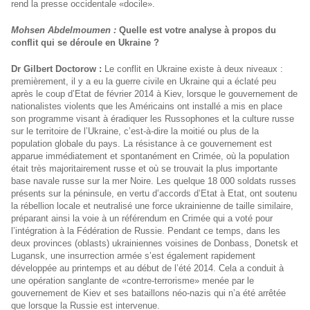
rend la presse occidentale «docile».
Mohsen Abdelmoumen :
Quelle est votre analyse à propos du
conflit qui se déroule en Ukraine ?
Dr Gilbert Doctorow :
Le conflit en Ukraine existe à deux niveaux :
premièrement, il y a eu la guerre civile en Ukraine qui a éclaté peu
après le coup d’Etat de février 2014 à Kiev, lorsque le gouvernement de
nationalistes violents que les Américains ont installé a mis en place
son programme visant à éradiquer les Russophones et la culture russe
sur le territoire de l’Ukraine, c’est-à-dire la moitié ou plus de la
population globale du pays. La résistance à ce gouvernement est
apparue immédiatement et spontanément en Crimée, où la population
était très majoritairement russe et où se trouvait la plus importante
base navale russe sur la mer Noire. Les quelque 18 000 soldats russes
présents sur la péninsule, en vertu d’accords d’Etat à Etat, ont soutenu
la rébellion locale et neutralisé une force ukrainienne de taille similaire,
préparant ainsi la voie à un référendum en Crimée qui a voté pour
l’intégration à la Fédération de Russie. Pendant ce temps, dans les
deux provinces (oblasts) ukrainiennes voisines de Donbass, Donetsk et
Lugansk, une insurrection armée s’est également rapidement
développée au printemps et au début de l’été 2014. Cela a conduit à
une opération sanglante de «contre-terrorisme» menée par le
gouvernement de Kiev et ses bataillons néo-nazis qui n’a été arrêtée
que lorsque la Russie est intervenue.