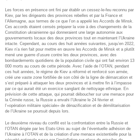
Les forces en présence ont fini par établir un cessez-le-feu reconnu par
Kiev, par les dirigeants des provinces rebelles et par la France et
l’Allemagne, aux termes de ce que l’on a appelé les Accords de Minsk.
Ces accords étaient censés préparer la voie à des changements de la
Constitution ukrainienne qui donneraient une large autonomie aux
gouvernements locaux des deux provinces tout en maintenant l’Ukraine
intacte. Cependant, au cours des huit années suivantes, jusqu’en 2022,
Kiev n’a rien fait pour mettre en œuvre les Accords de Minsk et a plutôt
mené une guerre d’usure contre les deux provinces, avec des
bombardements quotidiens de la population civile qui ont fait environ 13
000 morts au cours de cette période. Avec l’aide de l’OTAN, pendant
ces huit années, le régime de Kiev a réformé et renforcé son armée,
créé une vaste zone fortifiée de son côté de la ligne de démarcation et
s’est préparé à attaquer les deux provinces et à mettre fin à l’impasse
par ce qui aurait été un exercice sanglant de nettoyage ethnique. En
prévision de cette attaque, qui pourrait déboucher sur une menace pour
la Crimée russe, la Russie a envahi l’Ukraine le 24 février et
l’«opération militaire spéciale» de dénazification et de démilitarisation
de l’Ukraine se poursuit depuis lors.
Le deuxième niveau du conflit est la confrontation entre la Russie et
l’OTAN dirigée par les Etats-Unis au sujet de l’éventuelle adhésion de
l’Ukraine à l’OTAN et de la création d’une menace existentielle pour la
sécurité nationale russe par l’installation sur place de missiles de