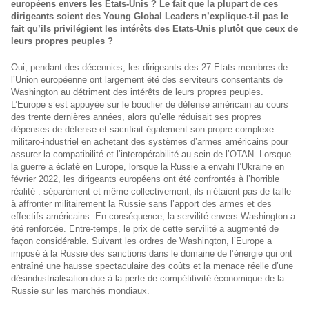
européens envers les Etats-Unis ? Le fait que la plupart de ces
dirigeants soient des Young Global Leaders n’explique-t-il pas le
fait qu’ils privilégient les intérêts des Etats-Unis plutôt que ceux de
leurs propres peuples ?
Oui, pendant des décennies, les dirigeants des 27 Etats membres de
l’Union européenne ont largement été des serviteurs consentants de
Washington au détriment des intérêts de leurs propres peuples.
L’Europe s’est appuyée sur le bouclier de défense américain au cours
des trente dernières années, alors qu’elle réduisait ses propres
dépenses de défense et sacrifiait également son propre complexe
militaro-industriel en achetant des systèmes d’armes américains pour
assurer la compatibilité et l’interopérabilité au sein de l’OTAN. Lorsque
la guerre a éclaté en Europe, lorsque la Russie a envahi l’Ukraine en
février 2022, les dirigeants européens ont été confrontés à l’horrible
réalité : séparément et même collectivement, ils n’étaient pas de taille
à affronter militairement la Russie sans l’apport des armes et des
effectifs américains. En conséquence, la servilité envers Washington a
été renforcée. Entre-temps, le prix de cette servilité a augmenté de
façon considérable. Suivant les ordres de Washington, l’Europe a
imposé à la Russie des sanctions dans le domaine de l’énergie qui ont
entraîné une hausse spectaculaire des coûts et la menace réelle d’une
désindustrialisation due à la perte de compétitivité économique de la
Russie sur les marchés mondiaux.