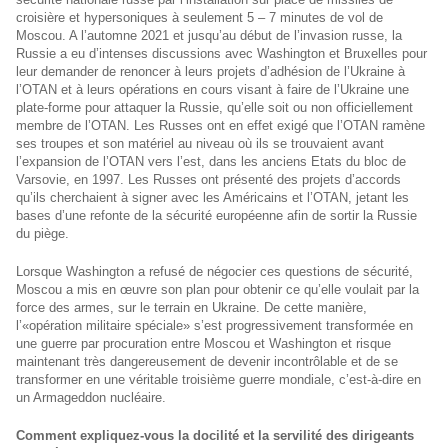
croisière et hypersoniques à seulement 5 – 7 minutes de vol de
Moscou. A l’automne 2021 et jusqu’au début de l’invasion russe, la
Russie a eu d’intenses discussions avec Washington et Bruxelles pour
leur demander de renoncer à leurs projets d’adhésion de l’Ukraine à
l’OTAN et à leurs opérations en cours visant à faire de l’Ukraine une
plate-forme pour attaquer la Russie, qu’elle soit ou non officiellement
membre de l’OTAN. Les Russes ont en effet exigé que l’OTAN ramène
ses troupes et son matériel au niveau où ils se trouvaient avant
l’expansion de l’OTAN vers l’est, dans les anciens Etats du bloc de
Varsovie, en 1997. Les Russes ont présenté des projets d’accords
qu’ils cherchaient à signer avec les Américains et l’OTAN, jetant les
bases d’une refonte de la sécurité européenne afin de sortir la Russie
du piège.
Lorsque Washington a refusé de négocier ces questions de sécurité,
Moscou a mis en œuvre son plan pour obtenir ce qu’elle voulait par la
force des armes, sur le terrain en Ukraine. De cette manière,
l’«opération militaire spéciale» s’est progressivement transformée en
une guerre par procuration entre Moscou et Washington et risque
maintenant très dangereusement de devenir incontrôlable et de se
transformer en une véritable troisième guerre mondiale, c’est-à-dire en
un Armageddon nucléaire.
Comment expliquez-vous la docilité et la servilité des dirigeants