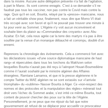
dans la misère. Aucune autre délégation présente n’a fait de l’agitation,
à part le Maroc. Ils sont comme enragés. C’est à se demander s’il ne
faudrait pas tous les vacciner, non pas contre le Covid mais contre la
rage. Quoi qu’il en soit, Bourita, relayé par la «presse» marocaine, nous
a fait un véritable show pour, finalement, nous dire que Momo VI était
très occupé avec son favori et qu’il ne pouvait pas trouver une minute à
lui pour venir au Sommet. L’Algérie n’y voit aucun inconvénient et
souhaite bien du plaisir au «Commandeur des croyants» avec Abu
Azaitar. En fait, cela nous agrée car la terre des martyrs n’a pas à être
souillée par la venue d’un monarque débauché et corrompu, doublé d’un
ennemi.
Reprenons la chronologie des événements. Cela a commencé fort avec
les déclarations issues «d’une source diplomatique marocaine de haut
rang» et répercutées dans tous les torchons du Makhzen selon
lesquelles Bourita n’aurait pas été reçu à l’aéroport Houari-Boumediène
comme il l’aurait souhaité par le ministre algérien des Affaires
étrangères, Ramtane Lamamra, et que ni la presse algérienne ni le
compte Twitter du MAE algérien ne se sont extasiés sur «l’arrivée
triomphale» du «sublime» Nasser Bourita à Alger. Ce «non-respect des
normes et des protocoles et la manipulation des règles» mènerait tout
droit vers l’échec du Sommet arabe, s’est irrité ce même Bourita, tout
content de pouvoir chercher des poux sur la tête de l’Algérie.
Personnellement, je ne peux que me réjouir du fait que notre
gouvernement ait refusé de se déplacer pour accueillir ce provocateur