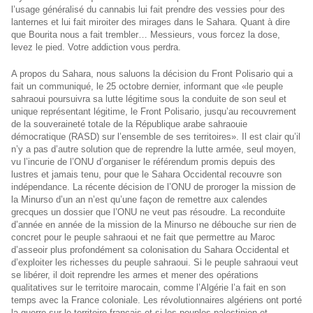
l’usage généralisé du cannabis lui fait prendre des vessies pour des
lanternes et lui fait miroiter des mirages dans le Sahara. Quant à dire
que Bourita nous a fait trembler… Messieurs, vous forcez la dose,
levez le pied. Votre addiction vous perdra.
A propos du Sahara, nous saluons la décision du Front Polisario qui a
fait un communiqué, le 25 octobre dernier, informant que «le peuple
sahraoui poursuivra sa lutte légitime sous la conduite de son seul et
unique représentant légitime, le Front Polisario, jusqu’au recouvrement
de la souveraineté totale de la République arabe sahraouie
démocratique (RASD) sur l’ensemble de ses territoires». Il est clair qu’il
n’y a pas d’autre solution que de reprendre la lutte armée, seul moyen,
vu l’incurie de l’ONU d’organiser le référendum promis depuis des
lustres et jamais tenu, pour que le Sahara Occidental recouvre son
indépendance. La récente décision de l’ONU de proroger la mission de
la Minurso d’un an n’est qu’une façon de remettre aux calendes
grecques un dossier que l’ONU ne veut pas résoudre. La reconduite
d’année en année de la mission de la Minurso ne débouche sur rien de
concret pour le peuple sahraoui et ne fait que permettre au Maroc
d’asseoir plus profondément sa colonisation du Sahara Occidental et
d’exploiter les richesses du peuple sahraoui. Si le peuple sahraoui veut
se libérer, il doit reprendre les armes et mener des opérations
qualitatives sur le territoire marocain, comme l’Algérie l’a fait en son
temps avec la France coloniale. Les révolutionnaires algériens ont porté
la guerre sur le territoire français et si les peuples palestinien et