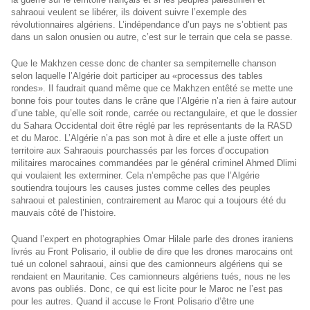
sahraoui veulent se libérer, ils doivent suivre l’exemple des
révolutionnaires algériens. L’indépendance d’un pays ne s’obtient pas
dans un salon onusien ou autre, c’est sur le terrain que cela se passe.
Que le Makhzen cesse donc de chanter sa sempiternelle chanson
selon laquelle l’Algérie doit participer au «processus des tables
rondes». Il faudrait quand même que ce Makhzen entêté se mette une
bonne fois pour toutes dans le crâne que l’Algérie n’a rien à faire autour
d’une table, qu’elle soit ronde, carrée ou rectangulaire, et que le dossier
du Sahara Occidental doit être réglé par les représentants de la RASD
et du Maroc. L’Algérie n’a pas son mot à dire et elle a juste offert un
territoire aux Sahraouis pourchassés par les forces d’occupation
militaires marocaines commandées par le général criminel Ahmed Dlimi
qui voulaient les exterminer. Cela n’empêche pas que l’Algérie
soutiendra toujours les causes justes comme celles des peuples
sahraoui et palestinien, contrairement au Maroc qui a toujours été du
mauvais côté de l’histoire.
Quand l’expert en photographies Omar Hilale parle des drones iraniens
livrés au Front Polisario, il oublie de dire que les drones marocains ont
tué un colonel sahraoui, ainsi que des camionneurs algériens qui se
rendaient en Mauritanie. Ces camionneurs algériens tués, nous ne les
avons pas oubliés. Donc, ce qui est licite pour le Maroc ne l’est pas
pour les autres. Quand il accuse le Front Polisario d’être une