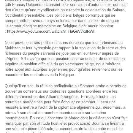
cdh Francis Delpérée encensent pour son «plan d’autonomie», qui n’est
rien d’autre qu’une mystification pour rendre la colonisation du Sahara
Occidental présentable. Ces politiciens belges corrompus qui se
compromettent avec un pays colonisateur dans l’espoir de draguer
l’électorat d’origine marocaine en Belgique n’ont aucun honneur
:
https://www.youtube.com/watch?v=HaGuV7xdRWI
.
Nous prévenons ces politiciens sans scrupule que leur larbinisme au
Makhzen et leur hypocrisie par rapport à la spoliation de la terre et des
richesses du peuple sahraoui ne joue pas en leur faveur auprès de
l’Algérie. S’il s’avère que leur position dans ce dossier de colonisation
exprime la position officielle du gouvernement belge, nous réitérons
notre appel aux autorités algériennes pour qu’elles reviennent sur les
accords et les contrats avec la Belgique.
Quoi qu’il en soit, la réunion préliminaire au Sommet arabe a permis de
trouver un consensus sur toutes les questions abordées entre les
différents ministres des Affaires étrangères. Et malgré toutes les
tentatives marocaines pour faire échouer ce sommet, il sera une
réussite à mettre à l’actif de la diplomatie algérienne qui, désormais, a
retrouvé son statut de membre incontournable sur la scène
internationale. En ce qui concerne le Maroc dont la délégation s’est fait
remarquer par son attitude hostile et provocatrice, Bourita se livrant à
une véritable pièce théâtrale, la «brouette» de la diplomatie mondiale