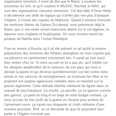
organisation terroriste, il omet de dire que le Maroc a soutenu les
terroristes du GIA, et qu’il soutient le MUJAO, Rachad, le MAK, qui
sont des organisations classées terroristes. Cet âne bâté d’Omar Hilale
a décidément une drôle de logique qui n’arrête pas non plus d’attaquer
l’Algérie, à l’instar des roquets du Makhzen. Quand il menace d’envahir
les territoires libérés du Sahara Occidental, nous prévenons déjà le
Maroc que si une seule rocket marocaine atterrit sur le sol algérien, la
réponse sera cinglante et foudroyante. On vous enverra nourrir les
poulpes de Dakhla dans l’océan Atlantique.
Pour en revenir à Bourita, qu’il ait été présent ou ait quitté la réunion
préparatoire des ministres des Affaires étrangères ne nous importe pas,
sa présence ne représentant strictement rien. Il aurait pu tout aussi
bien rentrer chez lui. Si notre accueil ne lui a pas plu, qu’il médite sur
les attaques perpétuelles de la «presse» de son pays qui nous a
déclaré la guerre et qui déverse quotidiennement son fiel contre notre
armée et nos services de renseignement, en inversant les rôles et en
projetant ses propres agressions verbales dans un transfert sur la
presse algérienne. Cette attitude infantile mériterait de figurer dans un
manuel de psychanalyse. Ça insulte, ça persifle, ça se gausse comme
des gamins, ça parle en long et en large de notre budget militaire, ça
nous accuse de tirer profit de la guerre en Ukraine pour acheter de
l’armement russe, ça injurie nos dirigeants et chefs militaires d’une
manière grossière. Bref, on se demande de quoi ils pourraient bien
parler si l’Algérie n’existait pas.