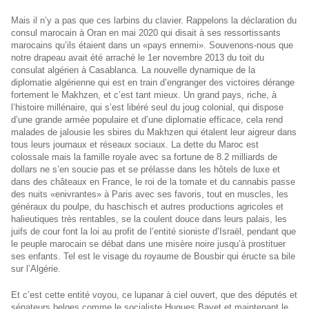
Mais il n’y a pas que ces larbins du clavier. Rappelons la déclaration du
consul marocain à Oran en mai 2020 qui disait à ses ressortissants
marocains qu’ils étaient dans un «pays ennemi». Souvenons-nous que
notre drapeau avait été arraché le 1er novembre 2013 du toit du
consulat algérien à Casablanca. La nouvelle dynamique de la
diplomatie algérienne qui est en train d’engranger des victoires dérange
fortement le Makhzen, et c’est tant mieux. Un grand pays, riche, à
l’histoire millénaire, qui s’est libéré seul du joug colonial, qui dispose
d’une grande armée populaire et d’une diplomatie efficace, cela rend
malades de jalousie les sbires du Makhzen qui étalent leur aigreur dans
tous leurs journaux et réseaux sociaux. La dette du Maroc est
colossale mais la famille royale avec sa fortune de 8.2 milliards de
dollars ne s’en soucie pas et se prélasse dans les hôtels de luxe et
dans des châteaux en France, le roi de la tomate et du cannabis passe
des nuits «enivrantes» à Paris avec ses favoris, tout en muscles, les
généraux du poulpe, du haschisch et autres productions agricoles et
halieutiques très rentables, se la coulent douce dans leurs palais, les
juifs de cour font la loi au profit de l’entité sioniste d’Israël, pendant que
le peuple marocain se débat dans une misère noire jusqu’à prostituer
ses enfants. Tel est le visage du royaume de Bousbir qui éructe sa bile
sur l’Algérie.
Et c’est cette entité voyou, ce lupanar à ciel ouvert, que des députés et
sénateurs belges comme le socialiste Hugues Bayet et maintenant le