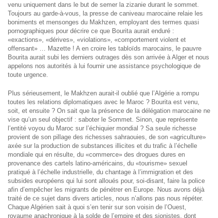
venu uniquement dans le but de semer la zizanie durant le sommet.
Toujours au garde-à-vous, la presse de caniveau marocaine relaie les
boniments et mensonges du Makhzen, employant des termes quasi
pornographiques pour décrire ce que Bourita aurait enduré :
«exactions», «dérives», «violations», «comportement violent et
offensant» … Mazette ! A en croire les tabloïds marocains, le pauvre
Bourita aurait subi les derniers outrages dès son arrivée à Alger et nous
appelons nos autorités à lui fournir une assistance psychologique de
toute urgence.
Plus sérieusement, le Makhzen aurait-il oublié que l’Algérie a rompu
toutes les relations diplomatiques avec le Maroc ? Bourita est venu,
soit, et ensuite ? On sait que la présence de la délégation marocaine ne
vise qu’un seul objectif : saboter le Sommet. Sinon, que représente
l’entité voyou du Maroc sur l’échiquier mondial ? Sa seule richesse
provient de son pillage des richesses sahraouies, de son «agriculture»
axée sur la production de substances illicites et du trafic à l’échelle
mondiale qui en résulte, du «commerce» des drogues dures en
provenance des cartels latino-américains, du «tourisme» sexuel
pratiqué à l’échelle industrielle, du chantage à l’immigration et des
subsides européens qui lui sont alloués pour, soi-disant, faire la police
afin d’empêcher les migrants de pénétrer en Europe. Nous avons déjà
traité de ce sujet dans divers articles, nous n’allons pas nous répéter.
Chaque Algérien sait à quoi s’en tenir sur son voisin de l’Ouest,
royaume anachronique à la solde de l’empire et des sionistes, dont