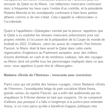
envoyés du Qatar ou du Maroc. Les lobbyistes marocains continuent
donc à fréquenter les lieux sans l’ombre d’un contrôle, et la présidente
Roberta Metsola et les eurodéputés continuent à faire leurs petites
affaires comme si de rien n’était. Cela s’appelle la «démocratie» à
l’occidentale.
Quant à l’appellation «Qatargate» serinée par la presse, rappelons que
le Qatar a su exploiter les réseaux marocains préexistants pour ses
propres intérêts à l’occasion de la préparation de la Coupe du monde de
football en 2022. D’ailleurs, selon les aveux du «repenti» Pier Antonio
Panzeri, le Maroc était là bien avant le Qatar dans cette vaste
organisation d’ingérence au Parlement européen, avec des milliers
d’euros distribués en cash et de nombreux cadeaux, tels des voyages
au Maroc dont ont profité tous les personnages impliqués dans ce que,
nous, nous appelons à juste titre le «Marocgate».
Madame «Droits de l’Homme» : innocente avec conviction
Parmi ceux qui ont profité des fameux voyages, citons Madame «Droits
de l’Homme», l’eurodéputée belge du parti socialiste Marie Arena,
grande «amie» du repenti Panzeri, qui a enfin été auditionnée par les
enquêteurs le 9 février dernier en tant que suspecte. On ne comprend
d’ailleurs pas pourquoi il a fallu si longtemps à la justice pour entendre
Arena, si ce n’est parce qu’elle a bénéficié d’appuis politiques très