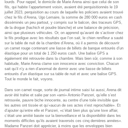
lourds. Pour rappel, le domicile de Marie Arena ainsi que celui de son
fils, qui habite l’appartement voisin, avaient été perquisitionnés le 19
juillet 2023, perquisition au cours de laquelle les policiers avaient trouvé
chez le fils d’Arena, Ugo Lemaire, la somme de 280 000 euros en cash
disséminés un peu partout, y compris sur le balcon, des traceurs GPS,
de la drogue (hachich et poudre blanche) et une balance de précision,
ainsi que plusieurs véhicules. Or, on apprend qu’avant de s’activer chez
le fils prodigue avec les résultats que l’on sait, le chien renifleur a sauté
sur la table de nuit de la chambre d’Arena, où il a permis de découvrir
un carnet rouge contenant une liasse de billets de banque entourés d’un
élastique pour un total de 1 250 euros cash. Une balise GPS a
également été retrouvée dans la chambre. Mais bien sûr, comme à son
habitude, Marie Arena clame son innocence avec conviction. Chacun
sait qu’il n’y a rien d’anormal de dormir avec une liasse de billets
entourés d’un élastique sur sa table de nuit et avec une balise GPS.
Tout le monde le fait, voyons.
Dans son carnet rouge, sorte de journal intime saisi lui aussi, Arena dit
avoir été trahie et salie par son «ami» Antonio Panzeri, qu’elle s’est
retrouvée, pauvre biche innocente, au centre d’une toile invisible que
les autres ont tissée et qu’«aucun de ses actes n’est reprochable». Et
d’ajouter qu’entre elle et Panzeri, «c’était bien plus qu’une love affair,
c’était une amitié basée sur la bienveillance et la disponibilité dans les
moments difficiles qu’ils avaient traversés ces cinq dernières années».
Madame Panzeri doit apprécier, à moins que les enveloppes bien