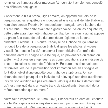
remplies de l’ambassadeur marocain Atmoun aient amplement consolé
ses déboires conjugaux.
Concernant le fils d’Arena, Ugo Lemaire, on apprend que lors de la
perquisition, les enquêteurs ont découvert une carte d’identité établie au
nom d’un certain Frédéric H., ressortissant français, avec la photo du
fils d’Arena. Cette carte avait été signalée volée. Selon les enquêteurs,
cette carte aurait bien été trafiquée par Ugo Lemaire qui y aurait apposé
sa photo à la place de celle du propriétaire légitime de la carte
d’identité, Frédéric H. En outre, l’analyse de l’Iphone d’Ugo Lemaire
retrouvé lors de la perquisition établit, d’après les photos et vidéos
visualisées, que le fils d’Arena serait l’intermédiaire d’un trafic de
cannabis entre l’Espagne et la Belgique, en provenance du Maroc où il
a été invité à plusieurs reprises. Ses communications sur un réseau de
chat se faisaient au nom de Frédéric H. En outre, les deux voitures
retrouvées lors de la perquisition sont immatriculées en Espagne et
font déjà l’objet d’une enquête pour trafic de stupéfiants. On se
demande aussi pourquoi cet individu qui a invoqué son droit au silence
lors de son audition n’a pas été arrêté, alors que les faits démontrent
qu’il est impliqué dans un vaste trafic de stupéfiants. Jouirait-il de la
même protection que sa mère ?
Autre fait d’importance, le 3 mai 2023, l’inspecteur en chef de l’enquête
sur le Marocgate a été enregistré à son insu par Francesco Giorgi, un
autre inculpé qui a été quelques semaines en prison et qui était