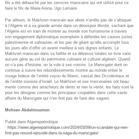
fils a été débauché par les services marocains qui ont utilisé pour ce
faire le fils de Marie Arena, Ugo Lemaire.
Par ailleurs, le Makhzen marocain aux abois n’arrête pas de s’attaquer
à l’Algérie et à sa grande armée dans un désespoir illimité, sachant que
l’Algérie est en train de montrer au monde son humanisme à travers
son engagement diplomatique exemplaire à défendre les causes justes
palestinienne et sahraouie, et les pas de géant qu’elle accomplit tous
les jours afin d’offrir un avenir meilleur à ses dignes enfants. Le
Makhzen marocain dans sa faillite et sa détresse totales se livre sans
aucune gêne au vol du patrimoine culinaire et culturel algérien. Quand
on n’a pas d’histoire, on la vole à ses voisins. Le Marocgate dont on
continue à suivre les rebondissements montre au monde entier le
visage hideux de l’entité voyou du Maroc, vassal des Occidentaux et
de l’entité sioniste d’Israël. Le Makhzen et ses mercenaires ont beau
mentir comme des arracheurs de dents et nier la vérité, les faits sont là
pour les désigner comme les principaux coupables dans cette vaste
affaire du Marocgate qui n’en finit pas de faire des vagues.
Mohsen Abdelmoumen
Publié dans Algeriepatriotique
:
https://www.algeriepatriotique.com/2024/03/09/un-scandale-qui-nen-
finit-pas-nouvel-episode-dans-la-saga-du-marocgate/