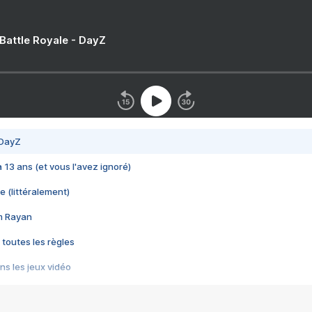
 Battle Royale - DayZ
 DayZ
 a 13 ans (et vous l'avez ignoré)
e (littéralement)
im Rayan
 toutes les règles
s les jeux vidéo
us choquant de Rockstar ? - Le scandale BULLY