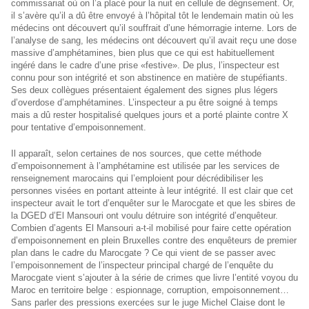
commissariat où on l’a placé pour la nuit en cellule de dégrisement. Or,
il s’avère qu’il a dû être envoyé à l’hôpital tôt le lendemain matin où les
médecins ont découvert qu’il souffrait d’une hémorragie interne. Lors de
l’analyse de sang, les médecins ont découvert qu’il avait reçu une dose
massive d’amphétamines, bien plus que ce qui est habituellement
ingéré dans le cadre d’une prise «festive». De plus, l’inspecteur est
connu pour son intégrité et son abstinence en matière de stupéfiants.
Ses deux collègues présentaient également des signes plus légers
d’overdose d’amphétamines. L’inspecteur a pu être soigné à temps
mais a dû rester hospitalisé quelques jours et a porté plainte contre X
pour tentative d’empoisonnement.
Il apparaît, selon certaines de nos sources, que cette méthode
d’empoisonnement à l’amphétamine est utilisée par les services de
renseignement marocains qui l’emploient pour décrédibiliser les
personnes visées en portant atteinte à leur intégrité. Il est clair que cet
inspecteur avait le tort d’enquêter sur le Marocgate et que les sbires de
la DGED d’El Mansouri ont voulu détruire son intégrité d’enquêteur.
Combien d’agents El Mansouri a-t-il mobilisé pour faire cette opération
d’empoisonnement en plein Bruxelles contre des enquêteurs de premier
plan dans le cadre du Marocgate ? Ce qui vient de se passer avec
l’empoisonnement de l’inspecteur principal chargé de l’enquête du
Marocgate vient s’ajouter à la série de crimes que livre l’entité voyou du
Maroc en territoire belge : espionnage, corruption, empoisonnement…
Sans parler des pressions exercées sur le juge Michel Claise dont le