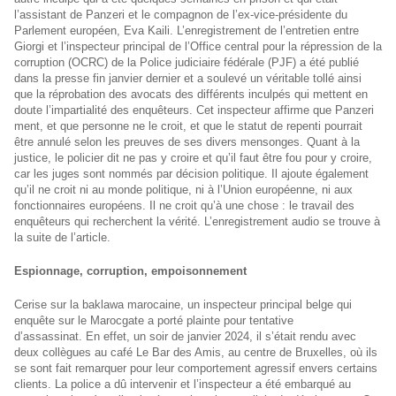
l’assistant de Panzeri et le compagnon de l’ex-vice-présidente du
Parlement européen, Eva Kaili. L’enregistrement de l’entretien entre
Giorgi et l’inspecteur principal de l’Office central pour la répression de la
corruption (OCRC) de la Police judiciaire fédérale (PJF) a été publié
dans la presse fin janvier dernier et a soulevé un véritable tollé ainsi
que la réprobation des avocats des différents inculpés qui mettent en
doute l’impartialité des enquêteurs. Cet inspecteur affirme que Panzeri
ment, et que personne ne le croit, et que le statut de repenti pourrait
être annulé selon les preuves de ses divers mensonges. Quant à la
justice, le policier dit ne pas y croire et qu’il faut être fou pour y croire,
car les juges sont nommés par décision politique. Il ajoute également
qu’il ne croit ni au monde politique, ni à l’Union européenne, ni aux
fonctionnaires européens. Il ne croit qu’à une chose : le travail des
enquêteurs qui recherchent la vérité. L’enregistrement audio se trouve à
la suite de l’article.
Espionnage, corruption, empoisonnement
Cerise sur la baklawa marocaine, un inspecteur principal belge qui
enquête sur le Marocgate a porté plainte pour tentative
d’assassinat. En effet, un soir de janvier 2024, il s’était rendu avec
deux collègues au café Le Bar des Amis, au centre de Bruxelles, où ils
se sont fait remarquer pour leur comportement agressif envers certains
clients. La police a dû intervenir et l’inspecteur a été embarqué au