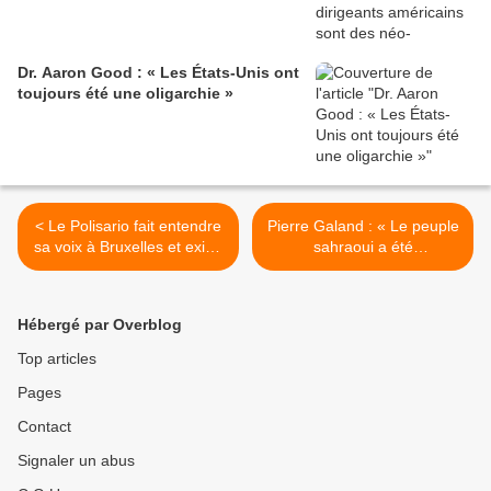
Dr. Aaron Good : « Les États-Unis ont
toujours été une oligarchie »
< Le Polisario fait entendre
Pierre Galand : « Le peuple
sa voix à Bruxelles et exige
sahraoui a été
la libération des prisonniers
complètement floué par
détenus par le Makhzen
l’ONU » >
Hébergé par Overblog
Top articles
Pages
Contact
Signaler un abus