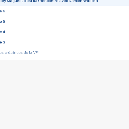
bey Maguire, c'est lui ! Rencontre avec Damien Witecka
e 6
e 5
e 4
e 3
s créatrices de la VF !
e 2
e 1
e Mektoub My Love arrive enfin ! Rencontre avec Shaïn Boumedine et Sal
i : après Toni en famille
elle réalise le bouleversant Dites lui que je l'aime
ais ! Rencontre autour de Vie privée de Rebecca Zlotowski
 de Marguerite, Grave... Rencontre avec Ella Rumpf