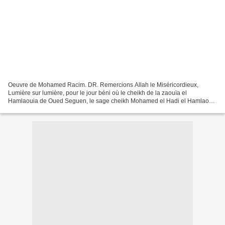
Oeuvre de Mohamed Racim. DR. Remercions Allah le Miséricordieux,
Lumière sur lumière, pour le jour béni où le cheikh de la zaouïa el
Hamlaouia de Oued Seguen, le sage cheikh Mohamed el Hadi el Hamlaoui,
a refusé la visite de Chakib Khelil, se dressant...