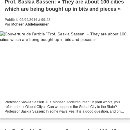
Prof. Saskia Sassen: « They are about 100 cities
which are being bought up in bits and pieces »
Publié le 09/04/2016 à 00:48
Par
Mohsen Abdelmoumen
Professor Saskia Sassen. DR. Mohsen Abdelmoumen: In your works, you
refer to the « Global City ». Can we oppose the Global City to the State?
Professor Saskia Sassen: In some ways, yes. It is a good question, and one I
am rarely asked. It is a kind of...