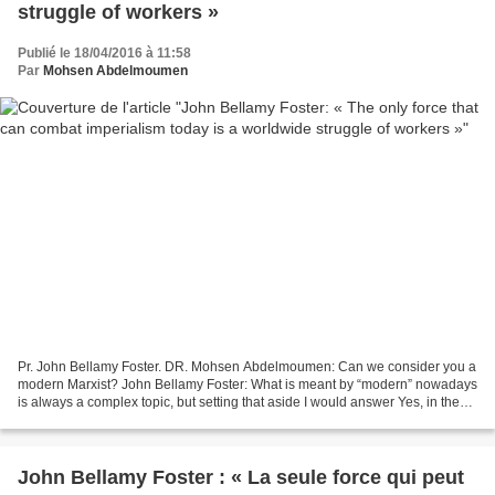
struggle of workers »
Publié le 18/04/2016 à 11:58
Par
Mohsen Abdelmoumen
Pr. John Bellamy Foster. DR. Mohsen Abdelmoumen: Can we consider you a
modern Marxist? John Bellamy Foster: What is meant by “modern” nowadays
is always a complex topic, but setting that aside I would answer Yes, in the
concrete sense that I am a engaged...
John Bellamy Foster : « La seule force qui peut