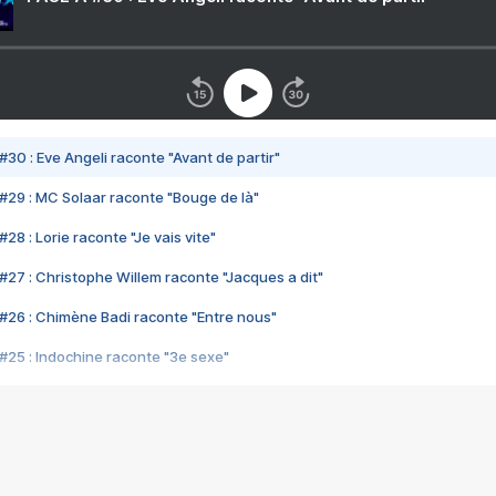
#30 : Eve Angeli raconte "Avant de partir"
#29 : MC Solaar raconte "Bouge de là"
28 : Lorie raconte "Je vais vite"
#27 : Christophe Willem raconte "Jacques a dit"
#26 : Chimène Badi raconte "Entre nous"
#25 : Indochine raconte "3e sexe"
#24 : Zaho raconte "C'est chelou"
#23 : Patrick Bruel raconte "Au café des délices"
#22 : Kyo raconte "Le chemin"