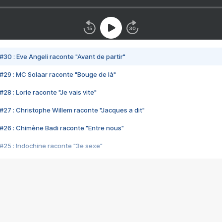
#30 : Eve Angeli raconte "Avant de partir"
#29 : MC Solaar raconte "Bouge de là"
28 : Lorie raconte "Je vais vite"
#27 : Christophe Willem raconte "Jacques a dit"
#26 : Chimène Badi raconte "Entre nous"
#25 : Indochine raconte "3e sexe"
#24 : Zaho raconte "C'est chelou"
#23 : Patrick Bruel raconte "Au café des délices"
#22 : Kyo raconte "Le chemin"
#21 : Nolwenn Leroy raconte "Cassé"