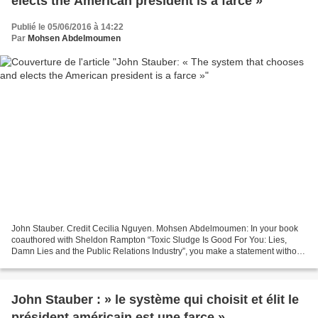
elects the American president is a farce »
Publié le 05/06/2016 à 14:22
Par
Mohsen Abdelmoumen
John Stauber. Credit Cecilia Nguyen. Mohsen Abdelmoumen: In your book
coauthored with Sheldon Rampton “Toxic Sludge Is Good For You: Lies,
Damn Lies and the Public Relations Industry”, you make a statement without
concession on lobbying and democracy....
John Stauber : » le système qui choisit et élit le
président américain est une farce »