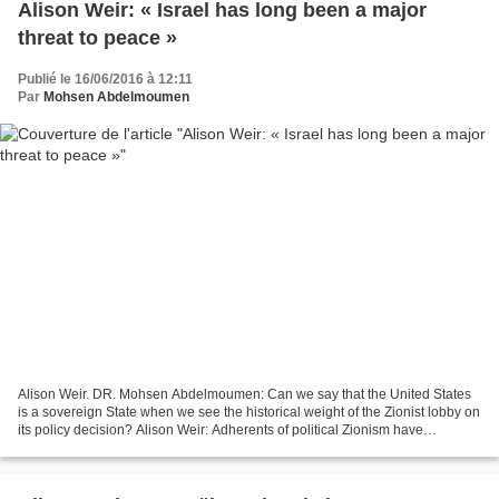
Alison Weir: « Israel has long been a major
threat to peace »
Publié le 16/06/2016 à 12:11
Par
Mohsen Abdelmoumen
Alison Weir. DR. Mohsen Abdelmoumen: Can we say that the United States
is a sovereign State when we see the historical weight of the Zionist lobby on
its policy decision? Alison Weir: Adherents of political Zionism have
influenced U.S. policies for decades...