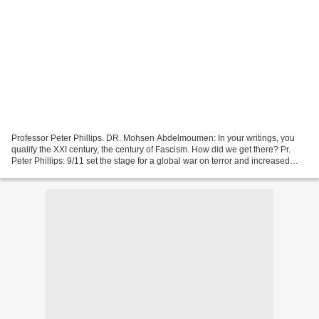
Professor Peter Phillips. DR. Mohsen Abdelmoumen: In your writings, you
qualify the XXI century, the century of Fascism. How did we get there? Pr.
Peter Phillips: 9/11 set the stage for a global war on terror and increased
police state in the US and abroad....