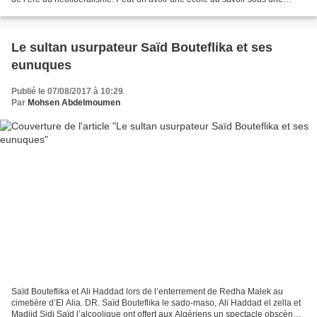
politique néolibérale ? Tout simplement, peut-on...
Le sultan usurpateur Saïd Bouteflika et ses
eunuques
Publié le 07/08/2017 à 10:29
Par
Mohsen Abdelmoumen
Saïd Bouteflika et Ali Haddad lors de l’enterrement de Redha Malek au
cimetière d’El Alia. DR. Saïd Bouteflika le sado-maso, Ali Haddad el zella et
Madjid Sidi Saïd l’alcoolique ont offert aux Algériens un spectacle obscène