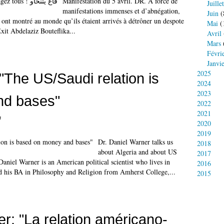
Manifestation du 5 avril. DR. À force de
Juillet
manifestations immenses et d’abnégation,
Juin
(
 ont montré au monde qu’ils étaient arrivés à détrôner un despote
Mai
(
Exit Abdelaziz Bouteflika...
Avril
Mars
Févri
Janvi
2025
"The US/Saudi relation is
2024
2023
nd bases"
2022
2021
n
2020
2019
Dr. Daniel Warner talks us
2018
about Algeria and about US
2017
aniel Warner is an American political scientist who lives in
2016
d his BA in Philosophy and Religion from Amherst College,...
2015
r: "La relation américano-