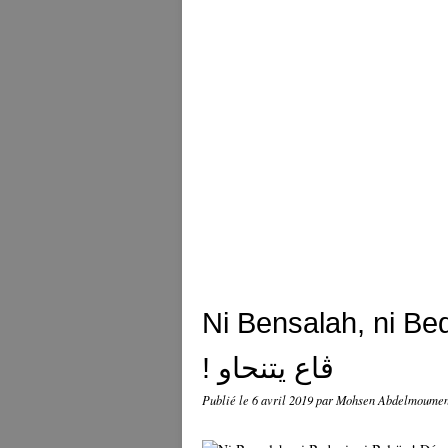
Ni Bensalah, ni Bed
! ڨاع يتنحاو
Publié le
6 avril 2019
par Mohsen Abdelmoume