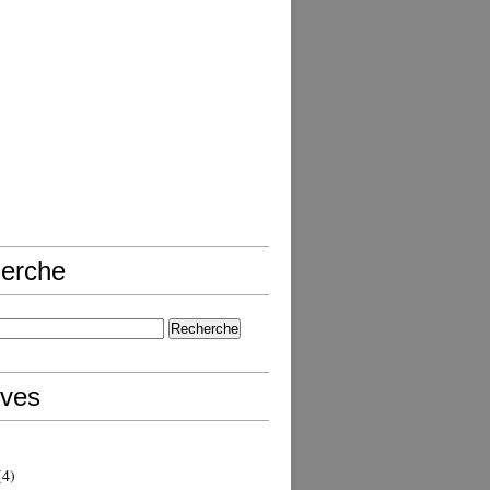
erche
ives
4)