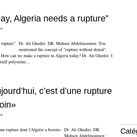
day, Algeria needs a rupture”
en
Dr. Ali Ghediri. DR. Mohsen Abdelmoumen: You
mentioned the concept of "rupture without denial".
 How can we make a rupture in Algeria today? Dr. Ali Ghediri: I
tself polysemic...
ujourd’hui, c’est d’une rupture
soin»
en
Dr. Ali Ghediri. DR.
Caté
Mohsen Abdelmoumen :