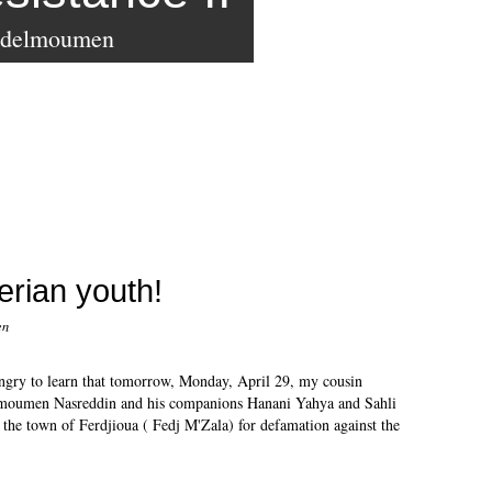
bdelmoumen
erian youth!
en
ngry to learn that tomorrow, Monday, April 29, my cousin
oumen Nasreddin and his companions Hanani Yahya and Sahli
 the town of Ferdjioua ( Fedj M'Zala) for defamation against the