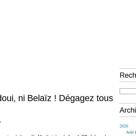
Rech
oui, ni Belaïz ! Dégagez tous
Arch
n
2026
Août
(