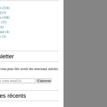
h
(218)
213)
s
(198)
(37)
(6)
nol
(4)
e
(3)
)
letter
ous pour être averti des nouveaux articles
les récents