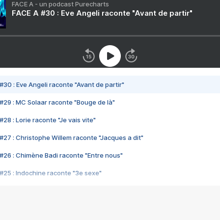
FACE A - un podcast Purecharts
FACE A #30 : Eve Angeli raconte "Avant de partir"
#30 : Eve Angeli raconte "Avant de partir"
#29 : MC Solaar raconte "Bouge de là"
28 : Lorie raconte "Je vais vite"
#27 : Christophe Willem raconte "Jacques a dit"
#26 : Chimène Badi raconte "Entre nous"
#25 : Indochine raconte "3e sexe"
#24 : Zaho raconte "C'est chelou"
#23 : Patrick Bruel raconte "Au café des délices"