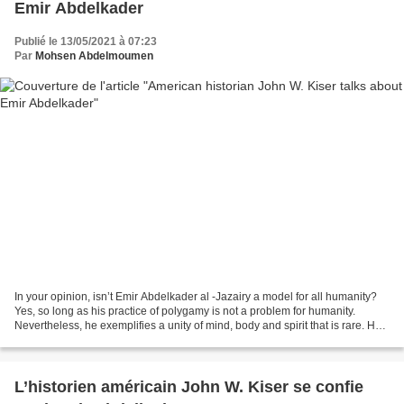
Emir Abdelkader
Publié le 13/05/2021 à 07:23
Par
Mohsen Abdelmoumen
In your opinion, isn’t Emir Abdelkader al -Jazairy a model for all humanity?
Yes, so long as his practice of polygamy is not a problem for humanity.
Nevertheless, he exemplifies a unity of mind, body and spirit that is rare. He
embodied the four virtues,...
L’historien américain John W. Kiser se confie