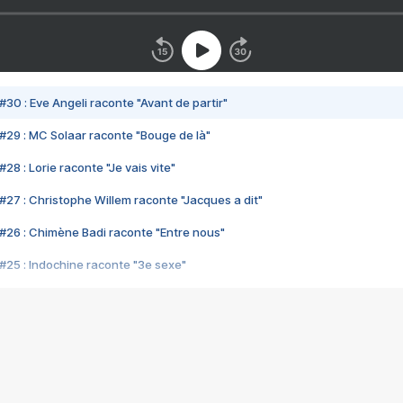
#30 : Eve Angeli raconte "Avant de partir"
#29 : MC Solaar raconte "Bouge de là"
28 : Lorie raconte "Je vais vite"
#27 : Christophe Willem raconte "Jacques a dit"
#26 : Chimène Badi raconte "Entre nous"
#25 : Indochine raconte "3e sexe"
#24 : Zaho raconte "C'est chelou"
#23 : Patrick Bruel raconte "Au café des délices"
#22 : Kyo raconte "Le chemin"
#21 : Nolwenn Leroy raconte "Cassé"