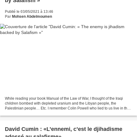
by Salafism »
Publié le 03/05/2021 à 13:46
Par
Mohsen Abdelmoumen
While reading your book Manual of the Law of War, I thought of the Iraqi
children bombed with depleted uranium and the Libyan people, the
Palestinian people… Etc. I remember Colin Powell who lied to us live in the
UN. Are the imperialist wars against...
David Cumin : «L’ennemi, c’est le djihadisme
adossé au salafisme»