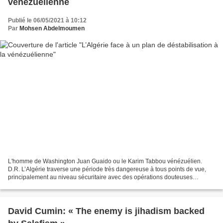
vénézuélienne
Publié le 06/05/2021 à 10:12
Par
Mohsen Abdelmoumen
L'homme de Washington Juan Guaido ou le Karim Tabbou vénézuélien.
D.R. L’Algérie traverse une période très dangereuse à tous points de vue,
principalement au niveau sécuritaire avec des opérations douteuses
fomentées par des entités bien organisées manœuvrant...
David Cumin: « The enemy is jihadism backed