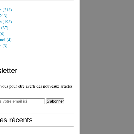
h
(218)
213)
s
(198)
(37)
(6)
nol
(4)
e
(3)
)
letter
ous pour être averti des nouveaux articles
les récents