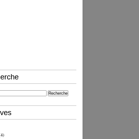
erche
ives
4)