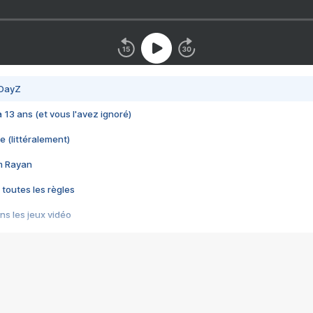
 DayZ
 a 13 ans (et vous l'avez ignoré)
e (littéralement)
im Rayan
 toutes les règles
s les jeux vidéo
us choquant de Rockstar ? - Le scandale BULLY
e plus moche de Steam
du RÊVE tourne au CAUCHEMAR