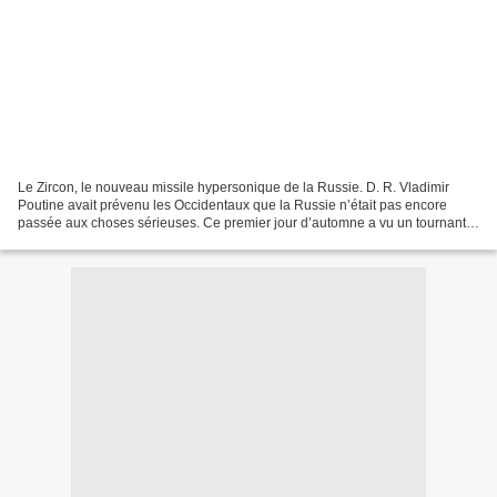
Le Zircon, le nouveau missile hypersonique de la Russie. D. R. Vladimir
Poutine avait prévenu les Occidentaux que la Russie n’était pas encore
passée aux choses sérieuses. Ce premier jour d’automne a vu un tournant
majeur dans ce que plus personne n’appelle...