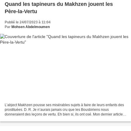
Quand les tapineurs du Makhzen jouent les
Père-la-Vertu
Publié le 24/07/2023 à 11:04
Par
Mohsen Abdelmoumen
L’abject Makhzen pousse ses misérables sujets à faire de leurs enfants des
prostituées. D. R. Je n’aurais jamais cru que les Bousbiriens nous
donneraient des leçons de vertu. Eh bien si, ils ont osé. Mon dernier article
consacré à la campagne électorale...