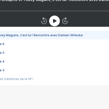
bey Maguire, c'est lui ! Rencontre avec Damien Witecka
e 6
e 5
e 4
e 3
s créatrices de la VF !
e 2
e 1
e Mektoub My Love arrive enfin ! Rencontre avec Shaïn Boumedine et Sal