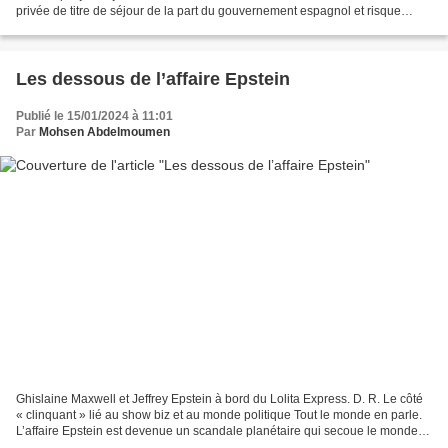
privée de titre de séjour de la part du gouvernement espagnol et risque
d’être envoyée en prison au Maroc où se pratique...
Les dessous de l’affaire Epstein
Publié le 15/01/2024 à 11:01
Par
Mohsen Abdelmoumen
Ghislaine Maxwell et Jeffrey Epstein à bord du Lolita Express. D. R. Le côté
« clinquant » lié au show biz et au monde politique Tout le monde en parle.
L’affaire Epstein est devenue un scandale planétaire qui secoue le monde
de la politique et du show...