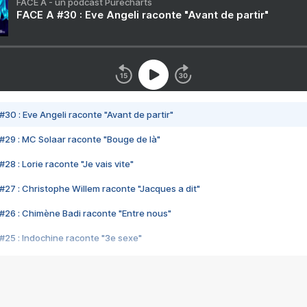
FACE A - un podcast Purecharts
FACE A #30 : Eve Angeli raconte "Avant de partir"
#30 : Eve Angeli raconte "Avant de partir"
#29 : MC Solaar raconte "Bouge de là"
28 : Lorie raconte "Je vais vite"
#27 : Christophe Willem raconte "Jacques a dit"
#26 : Chimène Badi raconte "Entre nous"
#25 : Indochine raconte "3e sexe"
#24 : Zaho raconte "C'est chelou"
#23 : Patrick Bruel raconte "Au café des délices"