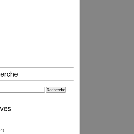
erche
ives
4)