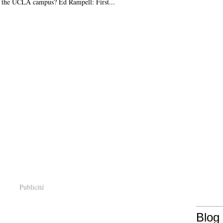
n the UCLA campus? Ed Rampell: First...
Publicité
Blog