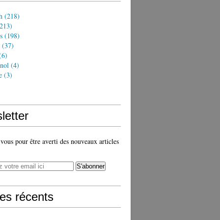
h
(218)
213)
s
(198)
(37)
(6)
nol
(4)
e
(3)
)
letter
ous pour être averti des nouveaux articles
les récents