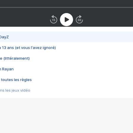
 DayZ
 a 13 ans (et vous l'avez ignoré)
e (littéralement)
im Rayan
 toutes les règles
s les jeux vidéo
us choquant de Rockstar ? - Le scandale BULLY
e plus moche de Steam
du RÊVE tourne au CAUCHEMAR