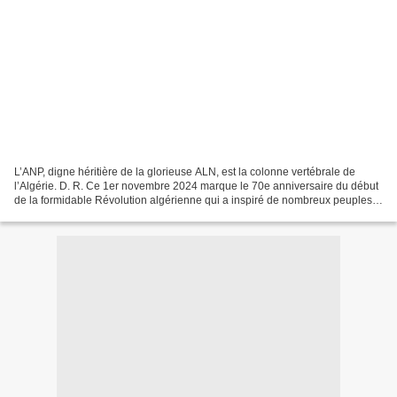
L’ANP, digne héritière de la glorieuse ALN, est la colonne vertébrale de
l’Algérie. D. R. Ce 1er novembre 2024 marque le 70e anniversaire du début
de la formidable Révolution algérienne qui a inspiré de nombreux peuples à
travers le monde. En effet, le...