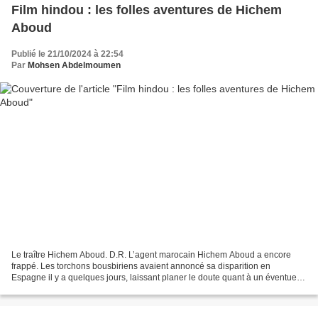
Film hindou : les folles aventures de Hichem
Aboud
Publié le 21/10/2024 à 22:54
Par
Mohsen Abdelmoumen
Le traître Hichem Aboud. D.R. L’agent marocain Hichem Aboud a encore
frappé. Les torchons bousbiriens avaient annoncé sa disparition en
Espagne il y a quelques jours, laissant planer le doute quant à un éventuel
destin funeste de leur prostituée. Et ce...