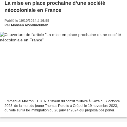
La mise en place prochaine d’une société
néocoloniale en France
Publié le 19/10/2024 à 16:55
Par
Mohsen Abdelmoumen
Emmanuel Macron. D. R. A la faveur du conflit militaire à Gaza du 7 octobre
2023, de la mort du jeune Thomas Perotto à Crépol le 19 novembre 2023,
du vote sur la loi immigration du 26 janvier 2024 qui proposait de porter
atteinte au droit du sol à l’Assemblée...