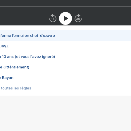
nsformé l’ennui en chef-d’œuvre
 DayZ
 a 13 ans (et vous l'avez ignoré)
e (littéralement)
im Rayan
 toutes les règles
s les jeux vidéo
us choquant de Rockstar ? - Le scandale BULLY
e plus moche de Steam
du RÊVE tourne au CAUCHEMAR