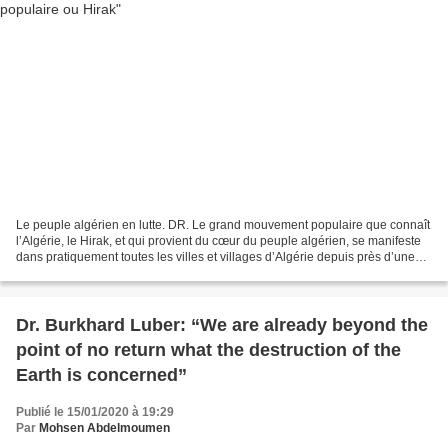
Le peuple algérien en lutte. DR. Le grand mouvement populaire que connaît
l’Algérie, le Hirak, et qui provient du cœur du peuple algérien, se manifeste
dans pratiquement toutes les villes et villages d’Algérie depuis près d’une
année sur fond de blocages...
Dr. Burkhard Luber: “We are already beyond the
point of no return what the destruction of the
Earth is concerned”
Publié le 15/01/2020 à 19:29
Par
Mohsen Abdelmoumen