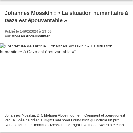
Johannes Mosskin : « La situation humanitaire à
Gaza est épouvantable »
Publié le 14/02/2020 à 13:03
Par
Mohsen Abdelmoumen
Johannes Mosskin. DR. Mohsen Abdelmoumen : Comment et pourquoi est
venue l’idée de créer la Right Livelihood Foundation qui octroie un prix
Nobel alternatif ? Johannes Mosskin : Le Right Livelihood Award a été fondé
il y a 40 ans par le philanthrope germano-suédois...