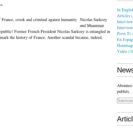
en
In Englis
Articles
(
Nicolas Sarkozy
Interview
and Muammar
Interview
epublic! Former French President Nicolas Sarkozy is entangled in
Press Tv
 mark the history of France. Another scandal because, indeed,
En Espag
Hommag
Vidéo
(3
News
Abonnez-v
publiés.
Artic