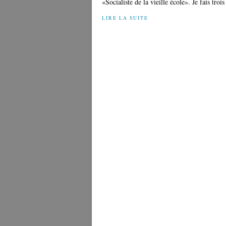
«Socialiste de la vieille école». Je fais tro
LIRE LA SUITE