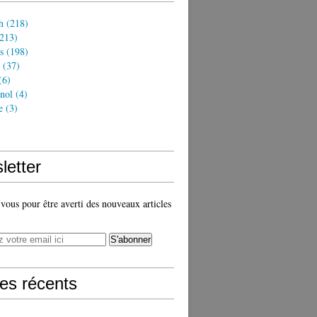
h
(218)
213)
s
(198)
(37)
(6)
nol
(4)
e
(3)
)
letter
ous pour être averti des nouveaux articles
les récents