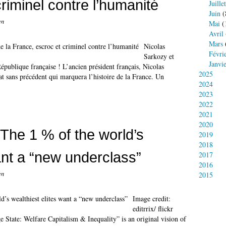
riminel contre l’humanité
Juillet
Juin
(
en
Mai
(
Avril
Mars
Nicolas
Févri
Sarkozy et
Janvi
publique française ! L’ancien président français, Nicolas
2025
t sans précédent qui marquera l’histoire de la France. Un
2024
2023
2022
2021
2020
 The 1 % of the world’s
2019
2018
ant a “new underclass”
2017
2016
en
2015
Image credit:
editrrix/ flickr
ate: Welfare Capitalism & Inequality” is an original vision of