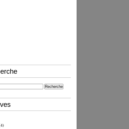
erche
ives
4)