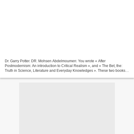
Dr. Garry Potter. DR. Mohsen Abdelmoumen: You wrote « After
Postmodernism: An introduction to Critical Realism », and « The Bet, the:
Truth in Science, Literature and Everyday Knowledges ». These two books
lead to your concept of critical realism. Can...