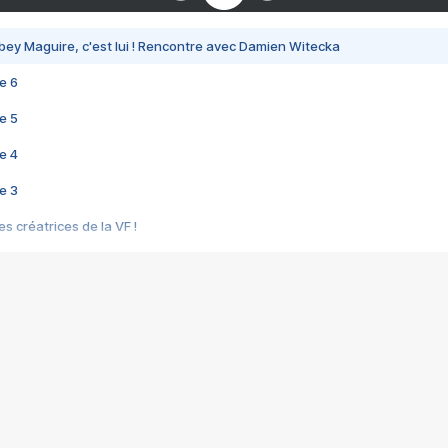
bey Maguire, c'est lui ! Rencontre avec Damien Witecka
e 6
e 5
e 4
e 3
s créatrices de la VF !
e 2
e 1
e Mektoub My Love arrive enfin ! Rencontre avec Shaïn Boumedine et Sal
i : après Toni en famille
elle réalise le bouleversant Dites lui que je l'aime
ais ! Rencontre autour de Vie privée de Rebecca Zlotowski