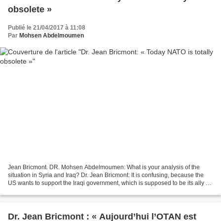
obsolete »
Publié le 21/04/2017 à 11:08
Par
Mohsen Abdelmoumen
Jean Bricmont. DR. Mohsen Abdelmoumen: What is your analysis of the
situation in Syria and Iraq? Dr. Jean Bricmont: It is confusing, because the
US wants to support the Iraqi government, which is supposed to be its ally –
although it is closer to Iran...
Dr. Jean Bricmont : « Aujourd’hui l’OTAN est