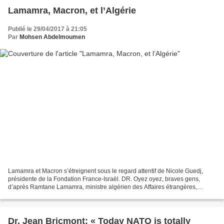
Lamamra, Macron, et l’Algérie
Publié le 29/04/2017 à 21:05
Par
Mohsen Abdelmoumen
Lamamra et Macron s’étreignent sous le regard attentif de Nicole Guedj,
présidente de la Fondation France-Israël. DR. Oyez oyez, braves gens,
d’après Ramtane Lamamra, ministre algérien des Affaires étrangères,
Emmanuel Macron est un ami de l’Algérie,...
Dr. Jean Bricmont: « Today NATO is totally