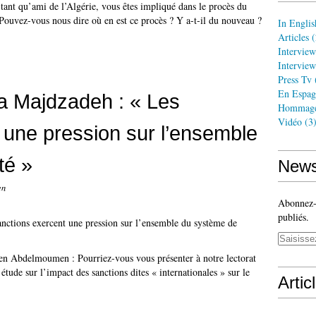
t qu’ami de l’Algérie, vous êtes impliqué dans le procès du
Pouvez-vous nous dire où en est ce procès ? Y a-t-il du nouveau ?
In Englis
Articles
(
Interview
Interview
Press Tv
En Espag
a Majdzadeh : « Les
Hommag
Vidéo
(3
 une pression sur l’ensemble
té »
News
en
Abonnez-v
publiés.
n Abdelmoumen : Pourriez-vous vous présenter à notre lectorat
tude sur l’impact des sanctions dites « internationales » sur le
Artic