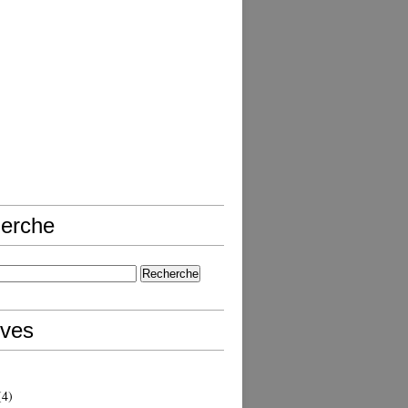
erche
ives
4)