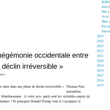
Juillet
Juin
(
Mai
(
Avril
Mars
Févri
Janvi
2025
2024
2023
2022
hégémonie occidentale entre
2021
2020
éclin irréversible »
2019
2018
umen
2017
2016
2015
Thomas Fazi,
journaliste,
 Abdelmoumen : A votre avis, quels sont les véritables enjeux de
identaux ? Et pourquoi Donald Trump veut-il s’accaparer le