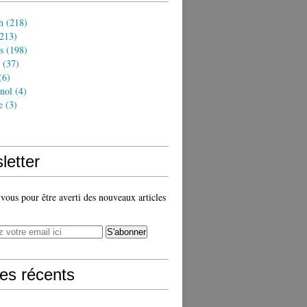
h
(218)
213)
s
(198)
(37)
(6)
nol
(4)
e
(3)
)
letter
ous pour être averti des nouveaux articles
les récents