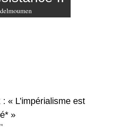
bdelmoumen
 : « L’impérialisme est
té* »
en