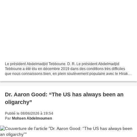
Le président Abdelmadjid Tebboune. D. R. Le président Abdelmadjid
Tebboune a été élu en décembre 2019 dans des conditions très difficiles
que nous connaissons bien, en plein soulèvement populaire avec le Hirak et
avec un pays déstabilisé au bord de l’effondrement....
Dr. Aaron Good: “The US has always been an
oligarchy”
Publié le 08/06/2026 à 19:54
Par
Mohsen Abdelmoumen