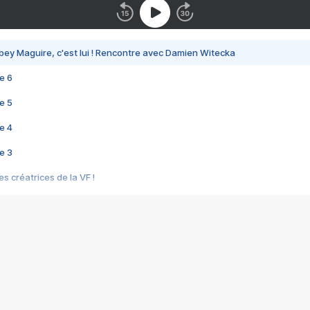
bey Maguire, c'est lui ! Rencontre avec Damien Witecka
e 6
e 5
e 4
e 3
s créatrices de la VF !
e 2
e 1
e Mektoub My Love arrive enfin ! Rencontre avec Shaïn Boumedine et Sal
i : après Toni en famille
elle réalise le bouleversant Dites lui que je l'aime