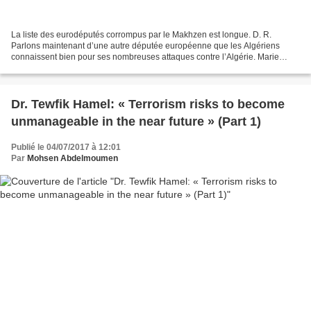
La liste des eurodéputés corrompus par le Makhzen est longue. D. R.
Parlons maintenant d’une autre députée européenne que les Algériens
connaissent bien pour ses nombreuses attaques contre l’Algérie. Marie
Arena, ancienne ministre belge et eurodéputée...
Dr. Tewfik Hamel: « Terrorism risks to become
unmanageable in the near future » (Part 1)
Publié le 04/07/2017 à 12:01
Par
Mohsen Abdelmoumen