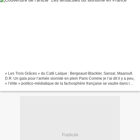
« Les Trois Grâces » du Café Laïque : Bergeaud-Blackler, Sansal, Maaroufi.
D.R. Un gala pour l’armée sioniste en plein Paris Comme je l’ai dit il y a peu,
« l’élite » politico-médiatique de la fachosphère française se vautre dans la
fange la plus dégoûtante...
Publicité