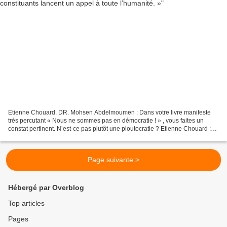
Etienne Chouard. DR. Mohsen Abdelmoumen : Dans votre livre manifeste
très percutant « Nous ne sommes pas en démocratie ! » , vous faites un
constat pertinent. N’est-ce pas plutôt une ploutocratie ? Etienne Chouard :
Oui, tout-à-fait. Nous sommes en ploutocratie...
Page suivante >
Hébergé par Overblog
Top articles
Pages