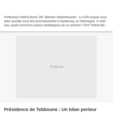
Professeur Patrick Bond. DR. Mohsen Abdelmoumen : Le G20 auquel vous
allez assister aura lieu prochainement à Hambourg, en Allemagne. À votre
avis, quels seront les enjeux stratégiques de ce sommet ? Prof. Patrick Bond
: Il y a trois domaines de danger...
Publicité
Présidence de Tebboune : Un bilan porteur