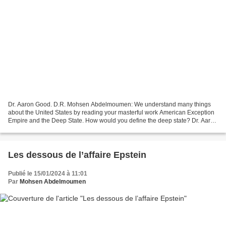
Dr. Aaron Good. D.R. Mohsen Abdelmoumen: We understand many things
about the United States by reading your masterful work American Exception
Empire and the Deep State. How would you define the deep state? Dr. Aaron
Good: Well, thank you for the kind words....
Les dessous de l’affaire Epstein
Publié le 15/01/2024 à 11:01
Par
Mohsen Abdelmoumen