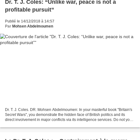
Dr. T. J. Coles: “Unlike war, peace is not a
profitable pursuit”
Publié le 14/12/2018 à 14:57
Par
Mohsen Abdelmoumen
Dr. T. J. Coles. DR. Mohsen Abdelmoumen: In your masterful book "Britain's
Secret Wars", you demonstrate the hidden face of British politics and its
direct involvement in major conflicts via its intelligence services. Do not you
think that Britain is...