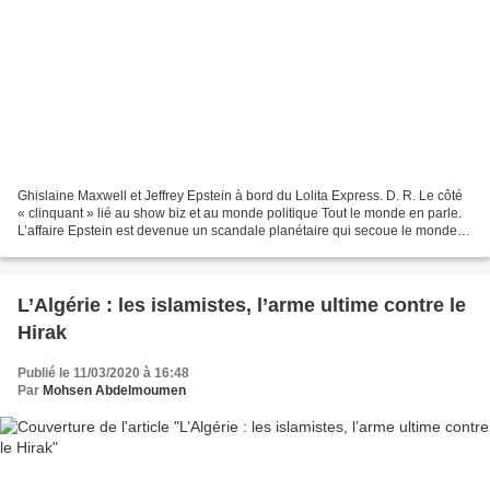
Ghislaine Maxwell et Jeffrey Epstein à bord du Lolita Express. D. R. Le côté
« clinquant » lié au show biz et au monde politique Tout le monde en parle.
L’affaire Epstein est devenue un scandale planétaire qui secoue le monde
de la politique et du show...
L’Algérie : les islamistes, l’arme ultime contre le
Hirak
Publié le 11/03/2020 à 16:48
Par
Mohsen Abdelmoumen