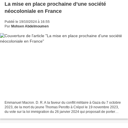
La mise en place prochaine d’une société
néocoloniale en France
Publié le 19/10/2024 à 16:55
Par
Mohsen Abdelmoumen
Emmanuel Macron. D. R. A la faveur du conflit militaire à Gaza du 7 octobre
2023, de la mort du jeune Thomas Perotto à Crépol le 19 novembre 2023,
du vote sur la loi immigration du 26 janvier 2024 qui proposait de porter
atteinte au droit du sol à l’Assemblée...