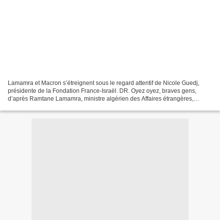
Lamamra et Macron s’étreignent sous le regard attentif de Nicole Guedj,
présidente de la Fondation France-Israël. DR. Oyez oyez, braves gens,
d’après Ramtane Lamamra, ministre algérien des Affaires étrangères,
Emmanuel Macron est un ami de l’Algérie,...