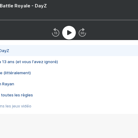
 Battle Royale - DayZ
 DayZ
 a 13 ans (et vous l'avez ignoré)
e (littéralement)
im Rayan
 toutes les règles
s les jeux vidéo
us choquant de Rockstar ? - Le scandale BULLY
e plus moche de Steam