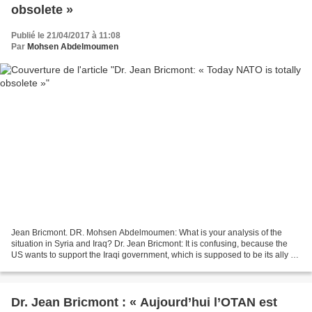
obsolete »
Publié le 21/04/2017 à 11:08
Par
Mohsen Abdelmoumen
Jean Bricmont. DR. Mohsen Abdelmoumen: What is your analysis of the
situation in Syria and Iraq? Dr. Jean Bricmont: It is confusing, because the
US wants to support the Iraqi government, which is supposed to be its ally –
although it is closer to Iran...
Dr. Jean Bricmont : « Aujourd’hui l’OTAN est